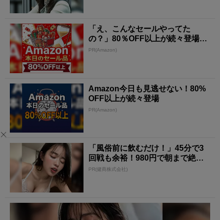
「え、こんなセールやってた
の？」80％OFF以上が続々登場！
Amazonの本気が...
PR(Amazon)
Amazon今日も見逃せない！80%
OFF以上が続々登場
PR(Amazon)
「風俗前に飲むだけ！」45分で3
回戦も余裕！980円で朝まで絶好
調
PR(健商株式会社)