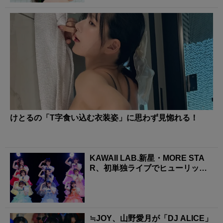
けとるの「T字食い込む衣装姿」に思わず見惚れる！
KAWAII LAB.新星・MORE STA
R、初単独ライブでヒューリック
ホール...
≒JOY、山野愛月が「DJ ALICE」