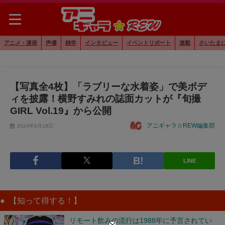
アニメ・漫画
声優
雑学
インタビュー
イベントリポート
連載
さいたま
【写真全4枚】「ラブリーな水着姿」で美ボデ
ィを披露！横野すみれの誌面カットが『旬撮
GIRL Vol.19』から公開
アニギャラ☆REW編集部
2024年6月18日
LINE
【知って得する！】
リモート飲みの流行は1988年に予言されてい