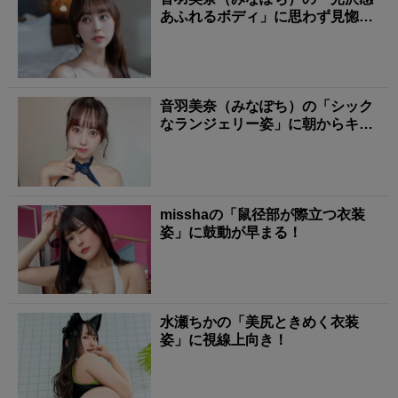
あふれるボディ」に思わず見惚れ
る！
音羽美奈（みなぽち）の「シック
なランジェリー姿」に朝からキュ
ンとする！
misshaの「鼠径部が際立つ衣装
姿」に鼓動が早まる！
水瀬ちかの「美尻ときめく衣装
姿」に視線上向き！