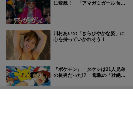
に変貌！ 「アマガミガール feat.
...
川村あいの「きらびやかな姿」に
心を持っていかれそう！
『ポケモン』 タケシは21人兄弟
の長男だった!? 母親の「壮絶な
再婚歴」と「1...