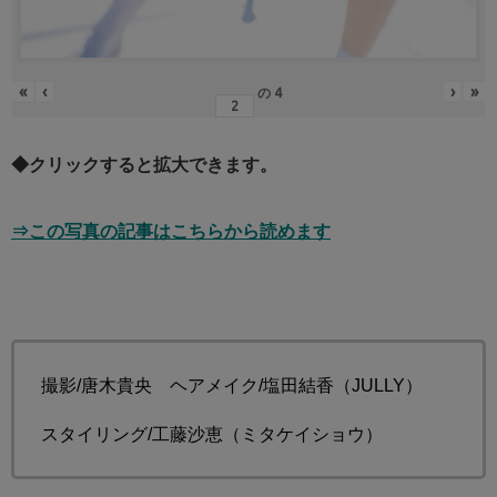
«
‹
›
»
の
4
◆クリックすると拡大できます。
⇒この写真の記事はこちらから読めます
撮影/唐木貴央 ヘアメイク/塩田結香（JULLY）
スタイリング/工藤沙恵（ミタケイショウ）