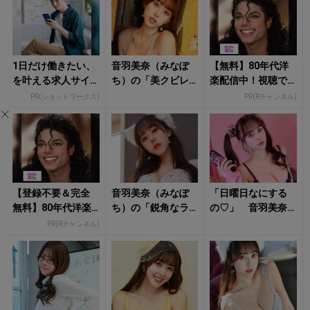
1日だけ働きたい、
音羽美奈（みなぽ
【無料】80年代洋
を叶える求人サイ
ち）の「美クビレ
楽配信中！視聴で
ト
あらわなランジェ
楽天ポイント貯ま
PR(ショットワークス)
PR(Rチャンネル)
リー姿」にもう夢
る
中！
【登録不要＆完全
音羽美奈（みなぽ
「日曜日なにする
無料】80年代洋楽
ち）の「鋭角なラ
の♡」 音羽美奈
がRチャンネルで見
イン際立つランジ
（みなぽち）のラ
PR(Rチャンネル)
放題
ェリー姿」にタジ
ンジェリー姿に心
タジ！
撃ち抜かれる！