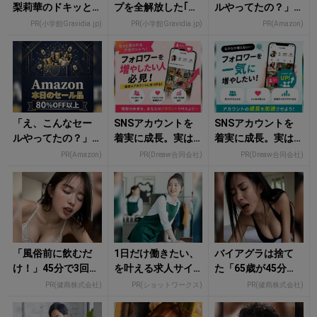
梨莉華のドキッと
プを全解放した｢バ
ルやってたの？」8
する魅力全開！ひ
ストトップの限界
0％OFF以上が続々
PR(小学館Gravidia.jp)
PR(小学館Gravidia.jp)
PR(Amazon)
と夏の思い出
表現｣
登場！Amazonの本
気が...
「え、こんなセー
SNSアカウントを
SNSアカウントを
ルやってたの？」8
着実に成長。実は
着実に成長。実は
0％OFF以上が続々
みんなココ使って
みんなココ使って
PR(Amazon)
PR(Dreaw合同会社)
PR(Dreaw合同会社)
登場！Amazonの本
ます。
ます。
気が...
「風俗前に飲むだ
1日だけ働きたい、
バイアグラは捨て
け！」45分で3回戦
を叶える求人サイ
た「65歳が45分で3
も余裕！980円で朝
ト
回戦も余裕」980円
PR(健商株式会社)
PR(ショットワークス)
PR(健商株式会社)
まで絶好調
で朝まで絶好調！