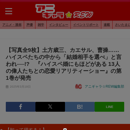
アニメ・漫画
声優
雑学
インタビュー
イベントリポート
連載
さいたま
【写真全9枚】土方歳三、カエサル、曹操……
ハイスペたちの中から「結婚相手を選べ」と言
われ──!? 『ハイスペ婚にもほどがある 13人
の偉人たちとの恋愛リアリティーショー』の第
1巻が発売
アニギャラ☆REW編集部
2025年3月19日
LINE
【知って得する！】