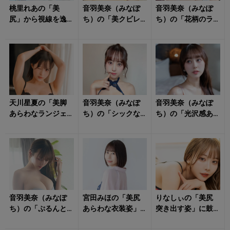
桃里れあの「美
音羽美奈（みなぽ
音羽美奈（みなぽ
尻」から視線を逸
ち）の「美クビレ
ち）の「花柄のラ
らせない！
際立つ水着姿」が
ンジェリー姿」に
眩しすぎる！
クラっとくる！
天川星夏の「美脚
音羽美奈（みなぽ
音羽美奈（みなぽ
あらわなランジェ
ち）の「シックな
ち）の「光沢感あ
リー姿」に心をく
ランジェリー姿」
ふれるボディ」に
すぐられる！
に朝からキュンと
思わず見惚れる！
する！
音羽美奈（みなぽ
宮田みほの「美尻
りなしぃの「美尻
ち）の「ぷるんと
あらわな衣装姿」
突き出す姿」に鼓
揺れそうな水着
に心が弾む！
動早まる！
姿」に心動かされ