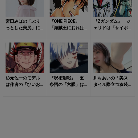
宮田みほの「ぷり
『ONE PIECE』
『Zガンダム』 ジ
っとした美尻」に
「海賊王におれは
ェリドは「サイボ
飛びつきたい！
なる！」の名ゼリ
ーグに改造」され
フに隠されたヒミ
る予定だった？
ツ 尾田...
モビルスーツに...
杉元佐一のモデル
『呪術廻戦』 五
川村あいの「美ス
は作者の「ひいお
条悟の「六眼」は
タイル際立つ衣装
じいちゃん？」 2
なぜ夏油傑を見抜
姿」にもう夢中！
千人のロシア軍に
けなかったのか？
囲まれて生還し...
「五条封印」の...