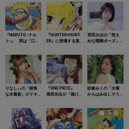
る！
『NARUTO -ナル
『HUNTER×HUNT
宮田みほの「控え
ト-』 実は「口
ER』に登場する意
めな開脚ポーズ」
癖」が重要な要素
外な有名人 「大
に目のやり場が……
だった！ 「ナル
好きなアイドルネ
トの言い回...
タ」や...
りなしぃの「鋭角
『ONE PIECE』
紗倉みくの「水着
な水着姿」がドキ
尾田先生が「描け
からはみ出しそう
ッとさせる！
なくなったシー
な美尻」から目が
ン」とは？ 作者
離せない！
自身が一番...