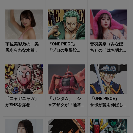
「マダオ」……？
姿」がドキっとさ
以外に「顧問」が
『銀魂』は「シリ
せる！
いた！ 翔陽の
アス時代劇」にな...
「謎のベ...
宇佐美彩乃の「美
『ONE PIECE』
音羽美奈（みなぽ
尻あらわな水着
「ゾロの隻眼設
ち）の「はち切れ
姿」にハート射抜
定」は連載初期か
そうなボディ」に
かれる！
ら決まっていた!?
ドギマギする！
左目に...
「ニャガニャガ」
『ガンダム』 シ
『ONE PIECE』
がSNSを席巻
ャアザクが「通常
サボが髪を伸ばし
『キン肉マン』
の3倍速い」はウ
たワケ 前髪に隠
完璧超人たちの笑
ソ？ 「赤い彗
された「切ないヒ
いが生んだキャラ...
星」誕生のカラク
ミツ」と...
リ