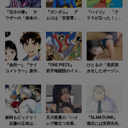
『北斗の拳』 サ
『ガンダム』 ア
『ハイジ』 「ク
ウザーの「身体の
ムロは「安室零」
ララが立った！」
謎」を最初に見抜
主人公のカタカ
名シーンに隠され
いたのはトキだっ
ナ名は当時タブ
た真実 実は「あ
た！ 優しさの裏...
ー？ テレビ界の
の人」の前でもう...
「...
『金田一』『サイ
『ONE PIECE』
けとるの「美尻突
コメトラー』原作
若手海賊団のイメ
き出したポージン
者は同一人物だっ
ージ崩壊？ 10代
グ」が視線を自然
た！ 驚きの「7つ
から90歳まで！
と引き寄せる！
の顔」を持つ...
麦わ...
銀時もビックリ！
天川星夏の「ハイ
『SLAM DUNK』
近藤の正体は
レグ際立つ衣装
湘北には安西先生