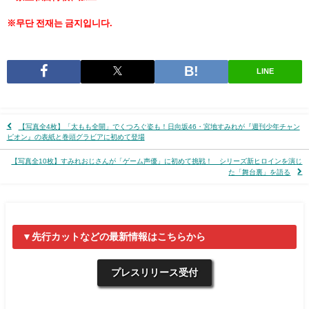
※무단 전재는 금지입니다.
LINE
【写真全4枚】「太もも全開」でくつろぐ姿も！日向坂46・宮地すみれが『週刊少年チャン
ピオン』の表紙と巻頭グラビアに初めて登場
【写真全10枚】すみれおじさんが「ゲーム声優」に初めて挑戦！ シリーズ新ヒロインを演じ
た「舞台裏」を語る
▼先行カットなどの最新情報はこちらから
プレスリリース受付