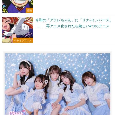
漫画
令和の「アラレちゃん」に「リナ=インバース」
…… 再アニメ化されたら嬉しい4つのアニメ
イチオシアニメ