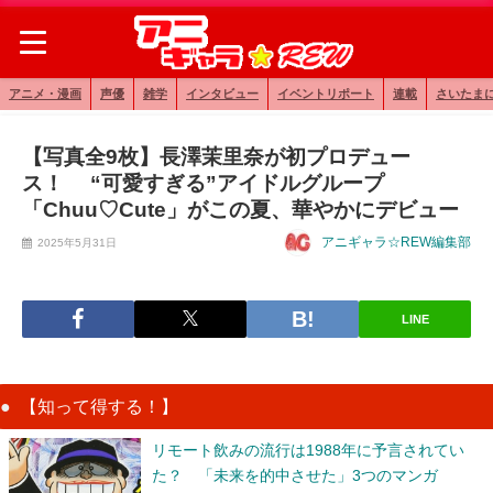
アニメ・漫画
声優
雑学
インタビュー
イベントリポート
連載
さいたま
【写真全9枚】長澤茉里奈が初プロデュー
ス！ “可愛すぎる”アイドルグループ
「Chuu♡Cute」がこの夏、華やかにデビュー
アニギャラ☆REW編集部
2025年5月31日
LINE
【知って得する！】
リモート飲みの流行は1988年に予言されてい
た？ 「未来を的中させた」3つのマンガ