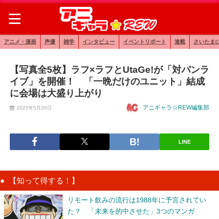
アニメ・漫画
声優
雑学
インタビュー
イベントリポート
連載
さいたま
【写真全5枚】ラフ×ラフとUtaGe!が「対バンラ
イブ」を開催！ 「一晩だけのユニット」結成
に会場は大盛り上がり
アニギャラ☆REW編集部
2025年5月20日
LINE
【知って得する！】
リモート飲みの流行は1988年に予言されてい
た？ 「未来を的中させた」3つのマンガ