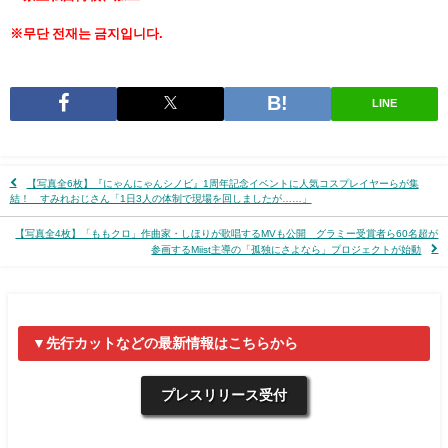
※무단 전재는 금지입니다.
LINE
【写真全6枚】『にゃんにゃんシノビ』1周年記念イベントに人気コスプレイヤーらが集
結！ すみれおじさん「1日3人の体制で現場を回しましたが……」
【写真全4枚】「ももクロ」作曲家・しほりが歌唱するMVも公開 グラミー受賞者ら60名超が
参画するMiist主導の「孤独にさよなら」プロジェクトが始動
▼先行カットなどの最新情報はこちらから
プレスリリース受付