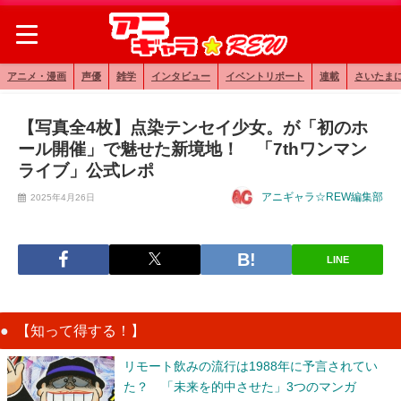
アニメ・漫画
声優
雑学
インタビュー
イベントリポート
連載
さいたま
【写真全4枚】点染テンセイ少女。が「初のホ
ール開催」で魅せた新境地！ 「7thワンマン
ライブ」公式レポ
アニギャラ☆REW編集部
2025年4月26日
LINE
【知って得する！】
リモート飲みの流行は1988年に予言されてい
た？ 「未来を的中させた」3つのマンガ