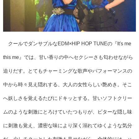
クールでダンサブルなEDM×HIP HOP TUNEの『It's me
this me』では、甘い香りの中へセクシーさも匂わせながら
迫りだす。とてもチャーミングな歌声やパフォーマンスの
中から時々見え隠れする、大人の女性らしい艶めき。そこ
へ妖しさを覚えるたびにドキッとする。甘いソフトクリー
ムのような刺激にとろけていたつもりが、ビターな隠し味
に刺激も覚え、濃密な味により深く溺れてゆくような気分
だ。少しチクッとした刺激も見せながら、全体的には、ハ