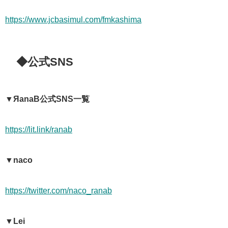
https://www.jcbasimul.com/fmkashima
◆公式SNS
▼ЯanaB公式SNS一覧
https://lit.link/ranab
▼naco
https://twitter.com/naco_ranab
▼Lei