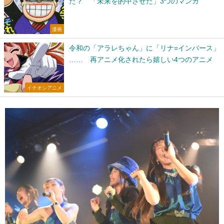
た？ 「未来を的中させた」3つのマンガ
漫画
令和の「アラレちゃん」に「リナ=インバース」
…… 再アニメ化されたら嬉しい4つのアニメ
イチオシアニメ