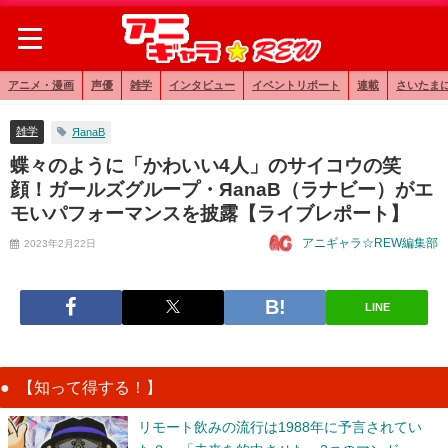
アニメ・漫画
声優
雑学
インタビュー
イベントリポート
連載
さいたま
雑学
ЯanaB
蝶々のように「かわいい4人」のサイコウの笑
顔！ガールズグループ・ЯanaB（ラナビー）がエ
モいパフォーマンスを披露【ライブレポート】
アニギャラ☆REW編集部
2023年2月22日
LINE
【知って得する！】
リモート飲みの流行は1988年に予言されてい