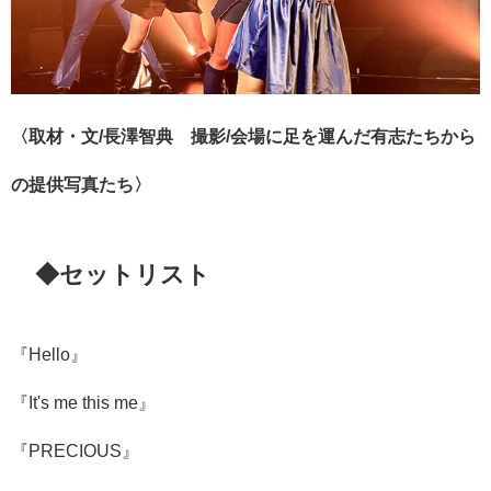
〈取材・文/長澤智典 撮影/会場に足を運んだ有志たちから
の提供写真たち〉
◆セットリスト
『Hello』
『It's me this me』
『PRECIOUS』