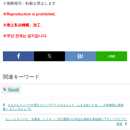
※無断複写・転載を禁止します
※Reproduction is prohibited.
※禁止私自轉載、加工
※무단 전재는 금지입니다.
LINE
関連キーワード
ЯanaB
どんどんメンバーが増えていく!?アイドルユニット「ふえるあいどる。」が本格的に新始
動！【インタビュー】
ちょっとオトナな「水着姿」にドキッ！沢口愛華が少年誌の表紙＆巻頭撮り下ろしグラビアに
登場