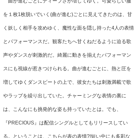
曲が進むごとにディープさが増してゆく。可愛らしい服
を１枚1枚脱いでいく(曲が進む)ごとに見えてきたのは、甘
く妖しく相手を攻めゆく、魔性な面を隠し持った4人の表情
とパフォーマンスだ。観客たちへ甘くねだるように迫る歌
声やダンスが刺激的だ。綺麗に動きを揃えたパフォーマン
スにも視線が惹きつけられる。曲が進むごとに、熱と圧を
増してゆくダンスビートの上で、彼女たちは刺激満載で歌
やラップを繰り出していた。チャーミングな表情の裏に
は、こんなにも挑発的な姿も持っていたとは。でも、
『PRECIOUS』は配信シングルとしてもリリースしてい
る。ということは、こちらが表の表情?!短い中にも多彩な