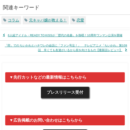
関連キーワード
コラム
元キャバ嬢が教える！
恋愛
6人組アイドル・READY TO KISSが「歴代の名曲」を熱唱！10周年ワンマン公演を開催
「郎」での ちいかわとハチワレの会話に「ファン号泣！」 テレビアニメ「ちいかわ」第109
話 辛くても友達がいるから前を向けるもの【最新話レビュー】
▼先行カットなどの最新情報はこちらから
プレスリリース受付
▼広告掲載のお問い合わせはこちらから