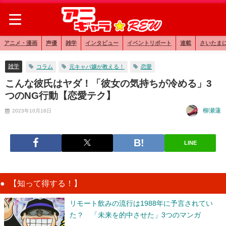
アニメ・漫画
声優
雑学
インタビュー
イベントリポート
連載
さいたま
雑学
コラム
元キャバ嬢が教える！
恋愛
こんな彼氏はヤダ！「彼女の気持ちが冷める」3
つのNG行動【恋愛テク】
柳瀬蓮
2023年10月18日
LINE
【知って得する！】
リモート飲みの流行は1988年に予言されてい
た？ 「未来を的中させた」3つのマンガ