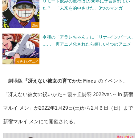
リモート飲みの流行は1988年に予言されてい
た？ 「未来を的中させた」3つのマンガ
漫画
令和の「アラレちゃん」に「リナ=インバース」
…… 再アニメ化されたら嬉しい4つのアニメ
イチオシアニメ
劇場版
『冴えない彼女の育てかた Fine』
のイベント、
「冴えない彼女の祝いかた～霞ヶ丘詩羽 2022ver.～ in 新宿
マルイ メン」が2022年1月29日(土)から2月６日（日）まで
新宿マルイ メンにて開催される。