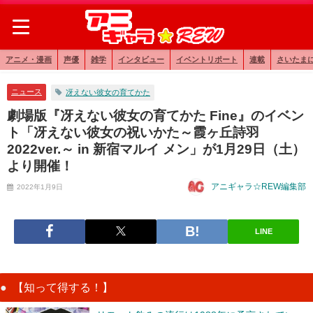
アニメ・漫画
声優
雑学
インタビュー
イベントリポート
連載
さいたま
ニュース
冴えない彼女の育てかた
劇場版『冴えない彼女の育てかた Fine』のイベン
ト「冴えない彼女の祝いかた～霞ヶ丘詩羽
2022ver.～ in 新宿マルイ メン」が1月29日（土）
より開催！
アニギャラ☆REW編集部
2022年1月9日
LINE
【知って得する！】