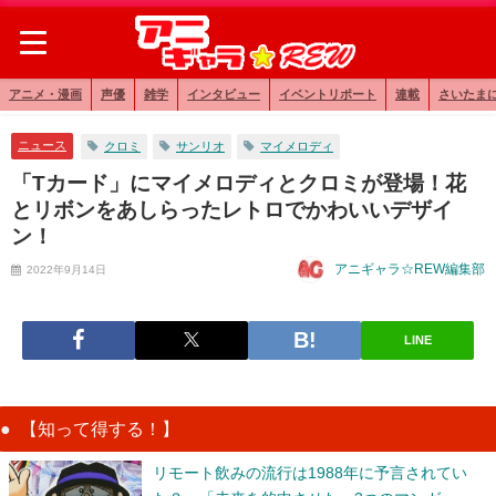
アニメ・漫画
声優
雑学
インタビュー
イベントリポート
連載
さいたま
ニュース
クロミ
サンリオ
マイメロディ
「Tカード」にマイメロディとクロミが登場！花
とリボンをあしらったレトロでかわいいデザイ
ン！
アニギャラ☆REW編集部
2022年9月14日
LINE
【知って得する！】
リモート飲みの流行は1988年に予言されてい