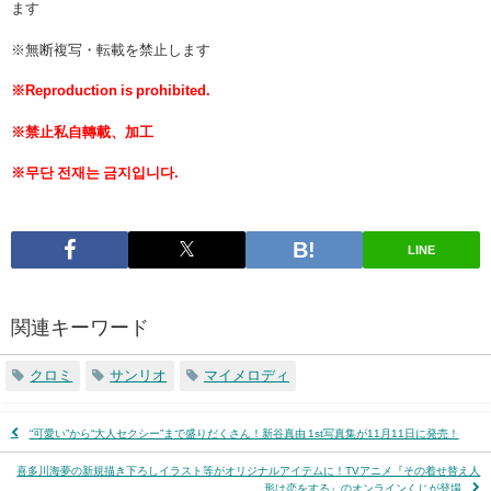
ます
※無断複写・転載を禁止します
※Reproduction is prohibited.
※禁止私自轉載、加工
※무단 전재는 금지입니다.
LINE
関連キーワード
クロミ
サンリオ
マイメロディ
“可愛い”から“大人セクシー”まで盛りだくさん！新谷真由 1st写真集が11月11日に発売！
喜多川海夢の新規描き下ろしイラスト等がオリジナルアイテムに！TVアニメ『その着せ替え人
形は恋をする』のオンラインくじが登場