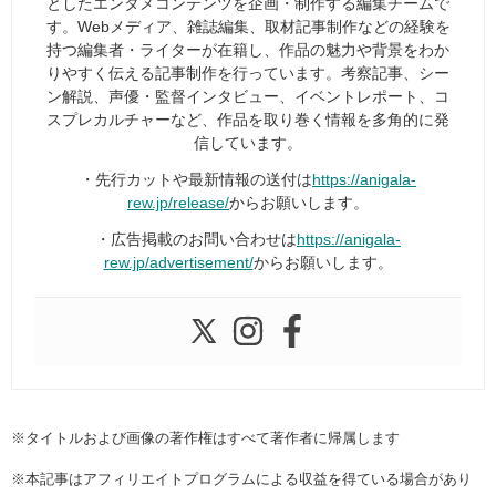
としたエンタメコンテンツを企画・制作する編集チームで
す。Webメディア、雑誌編集、取材記事制作などの経験を
持つ編集者・ライターが在籍し、作品の魅力や背景をわか
りやすく伝える記事制作を行っています。考察記事、シー
ン解説、声優・監督インタビュー、イベントレポート、コ
スプレカルチャーなど、作品を取り巻く情報を多角的に発
信しています。
・先行カットや最新情報の送付は
https://anigala-
rew.jp/release/
からお願いします。
・広告掲載のお問い合わせは
https://anigala-
rew.jp/advertisement/
からお願いします。
※タイトルおよび画像の著作権はすべて著作者に帰属します
※本記事はアフィリエイトプログラムによる収益を得ている場合があり