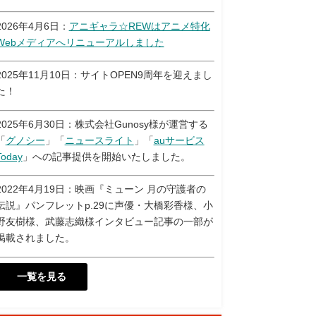
2026年4月6日：
アニギャラ☆REWはアニメ特化
Webメディアへリニューアルしました
2025年11月10日：サイトOPEN9周年を迎えまし
た！
2025年6月30日：株式会社Gunosy様が運営する
「
グノシー
」「
ニュースライト
」「
auサービス
Today
」への記事提供を開始いたしました。
2022年4月19日：映画『ミューン 月の守護者の
伝説』パンフレットp.29に声優・大橋彩香様、小
野友樹様、武藤志織様インタビュー記事の一部が
掲載されました。
一覧を見る