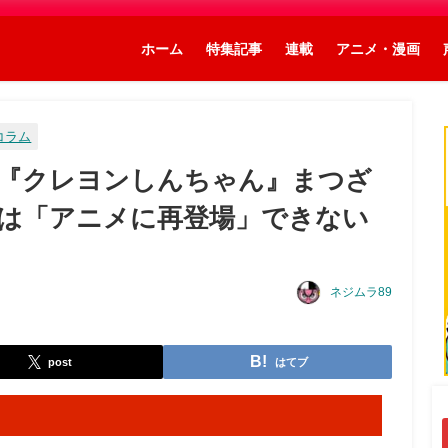
ホーム
特集記事
連載
アニメ・漫画
コラム
『クレヨンしんちゃん』まつざ
は「アニメに再登場」できない
ネジムラ89
post
はてブ