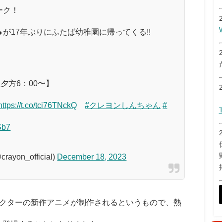
ーク！
が17年ぶりにふたば幼稚園に帰ってくる!!
木）夕方6：00〜】
https://t.co/tci76TNckQ
#クレヨンしんちゃん
#
Sb7
n_official)
December 18, 2023
クターの新作アニメが制作されるというもので、熱