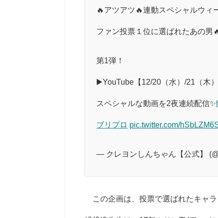
🔥アツアツ🔥連動スペシャルウィ
ファン投票１位に選ばれたあの男🔥
第1弾！
▶️YouTube【12/20（水）/21（
スペシャルな動画を2夜連続配信✨
ブリプロ
pic.twitter.com/hSbLZM6
— クレヨンしんちゃん【公式】 (@crayo
この企画は、投票で選ばれたキャラ