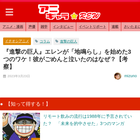
アニメ・漫画
声優
雑学
インタビュー
イベントリポート
連載
さいたま
イチオシアニメ
コラム
進撃の巨人
『進撃の巨人』エレンが「地鳴らし」を始めた3
つのワケ！彼がごめんと泣いたのはなぜ？【考
察】
mizuno
2023年3月23日
【知って得する！】
リモート飲みの流行は1988年に予言されてい
た？ 「未来を的中させた」3つのマンガ