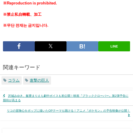
※Reproduction is prohibited.
※禁止私自轉載、加工
※무단 전재는 금지입니다.
LINE
関連キーワード
コラム
進撃の巨人
沢城みゆき、飯豊まりえら劇中ボイスも初公開！映画『ブラッククローバー』第2弾予告に
期待が高まる
リコの冒険心をポップに描いたOPテーマも聴ける！アニメ『ポケモン』の予告映像が公開！