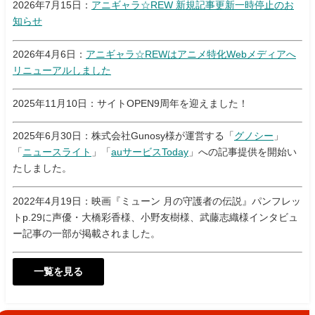
2026年7月15日：
アニギャラ☆REW 新規記事更新一時停止のお
知らせ
2026年4月6日：
アニギャラ☆REWはアニメ特化Webメディアへ
リニューアルしました
2025年11月10日：サイトOPEN9周年を迎えました！
2025年6月30日：株式会社Gunosy様が運営する「
グノシー
」
「
ニュースライト
」「
auサービスToday
」への記事提供を開始い
たしました。
2022年4月19日：映画『ミューン 月の守護者の伝説』パンフレッ
トp.29に声優・大橋彩香様、小野友樹様、武藤志織様インタビュ
ー記事の一部が掲載されました。
一覧を見る