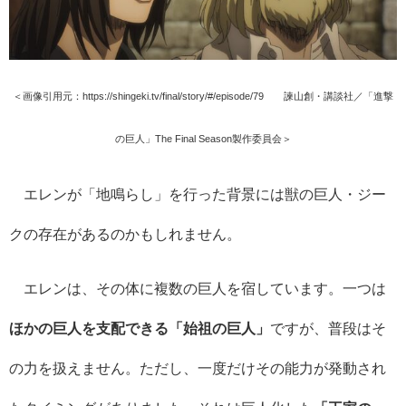
＜画像引用元：https://shingeki.tv/final/story/#/episode/79 ©諫山創・講談社／「進撃
の巨人」The Final Season製作委員会＞
エレンが「地鳴らし」を行った背景には獣の巨人・ジー
クの存在があるのかもしれません。
エレンは、その体に複数の巨人を宿しています。一つは
ほかの巨人を支配できる「始祖の巨人」
ですが、普段はそ
の力を扱えません。ただし、一度だけその能力が発動され