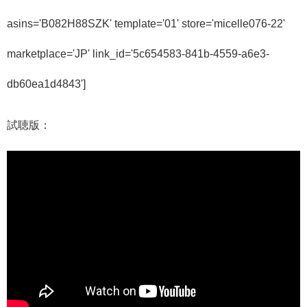
asins='B082H88SZK' template='01' store='micelle076-22'
marketplace='JP' link_id='5c654583-841b-4559-a6e3-
db60ea1d4843']
試聴版：