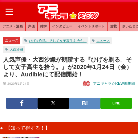
アニメ・漫画
声優
雑学
インタビュー
イベントリポート
連載
さいたま
ニュース
ひげを剃る。そして女子高生を拾う。
ニュース
大西沙織
人気声優・大西沙織が朗読する『ひげを剃る。そ
して女子高生を拾う。』が2020年1月24日（金）
より、Audibleにて配信開始！
アニギャラ☆REW編集部
2020年1月24日
LINE
【知って得する！】