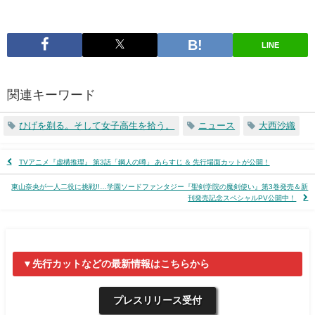
LINE
関連キーワード
ひげを剃る。そして女子高生を拾う。
ニュース
大西沙織
TVアニメ『虚構推理』 第3話「鋼人の噂」 あらすじ ＆ 先行場面カットが公開！
東山奈央が一人二役に挑戦!!…学園ソードファンタジー『聖剣学院の魔剣使い』第3巻発売＆新
刊発売記念スペシャルPV公開中！
▼先行カットなどの最新情報はこちらから
プレスリリース受付