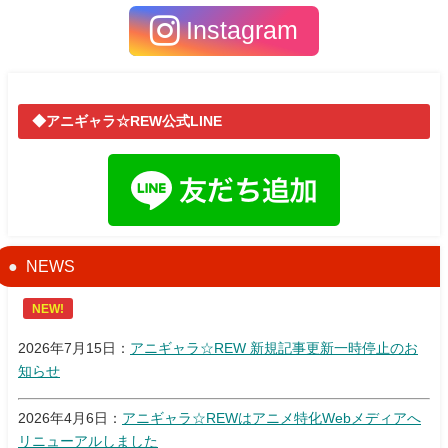
Instagram
◆アニギャラ☆REW公式LINE
NEWS
NEW!
2026年7月15日：
アニギャラ☆REW 新規記事更新一時停止のお
知らせ
2026年4月6日：
アニギャラ☆REWはアニメ特化Webメディアへ
リニューアルしました