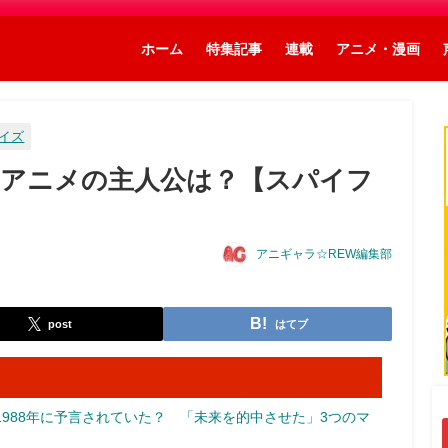
ホーム
特集記事
連載
アニメ・漫画
クイズ
アニメの主人公は？【スパイフ
アニギャラ☆REW編集部
post
はてブ
988年に予言されていた？ 「未来を的中させた」3つのマ