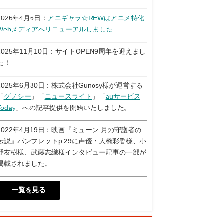
2026年4月6日：
アニギャラ☆REWはアニメ特化
Webメディアへリニューアルしました
2025年11月10日：サイトOPEN9周年を迎えまし
た！
2025年6月30日：株式会社Gunosy様が運営する
「
グノシー
」「
ニュースライト
」「
auサービス
Today
」への記事提供を開始いたしました。
2022年4月19日：映画『ミューン 月の守護者の
伝説』パンフレットp.29に声優・大橋彩香様、小
野友樹様、武藤志織様インタビュー記事の一部が
掲載されました。
一覧を見る