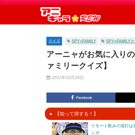
クイズ
SPY×FAMILY
SPY×FAMILY
アーニャがお気に入りの
ァミリークイズ】
2022年10月18日
Facebook
【知って得する！】
リモート飲みの流行は1
ンガ