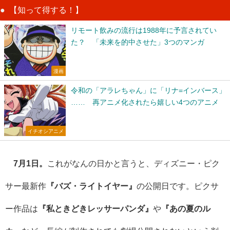
【知って得する！】
リモート飲みの流行は1988年に予言されてい
た？ 「未来を的中させた」3つのマンガ
漫画
令和の「アラレちゃん」に「リナ=インバース」
…… 再アニメ化されたら嬉しい4つのアニメ
イチオシアニメ
7月1日。
これがなんの日かと言うと、ディズニー・ピク
サー最新作
『バズ・ライトイヤー』
の公開日です。ピクサ
ー作品は
『私ときどきレッサーパンダ』
や
『あの夏のル