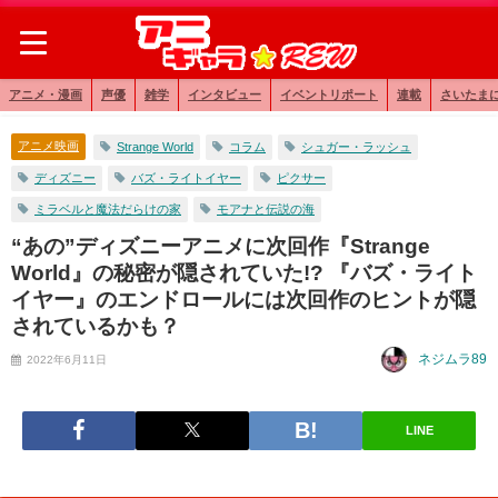
アニメ・漫画
声優
雑学
インタビュー
イベントリポート
連載
さいたま
アニメ映画
Strange World
コラム
シュガー・ラッシュ
ディズニー
バズ・ライトイヤー
ピクサー
ミラベルと魔法だらけの家
モアナと伝説の海
“あの”ディズニーアニメに次回作『Strange
World』の秘密が隠されていた!? 『バズ・ライト
イヤー』のエンドロールには次回作のヒントが隠
されているかも？
ネジムラ89
2022年6月11日
LINE