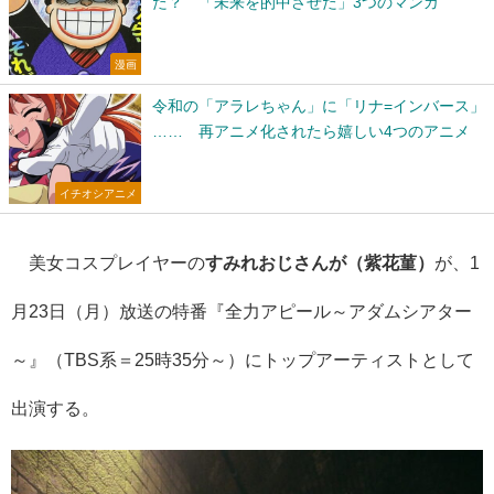
た？ 「未来を的中させた」3つのマンガ
漫画
令和の「アラレちゃん」に「リナ=インバース」
…… 再アニメ化されたら嬉しい4つのアニメ
イチオシアニメ
美女コスプレイヤーの
すみれおじさんが（紫花菫）
が、1
月23日（月）放送の特番『全力アピール～アダムシアター
～』（TBS系＝25時35分～）にトップアーティストとして
出演する。