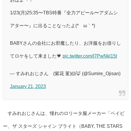
1/23(月)25:35〜TBS特番『全力アピール〜アダムシ
アター〜』に出ることなったよ(*´ω｀*)
BABYさんの会社にお邪魔したり、お洋服をお借りし
てロケをして来ました💗
pic.twitter.com/I7PwNkl15t
— すみれおじさん®︎(紫花 菫)🐹🦊 (@Sumire_Ojisan)
January 21, 2023
すみれおじさんは、憧れのロリータ服メーカー「ベイビ
ー、ザ スターズ シャイン ブライト（BABY, THE STARS