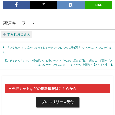
LINE
関連キーワード
すみれおじさん
「フラれた」けど幸せになってね！一途でかわいい女の子3選『ワンピース』ハンコックほ
か
乙女チックで「かわいい着物風ワンピ姿」のメンバーたちに目が釘付け！燃えこれ学園が「あ
けおめSP!＆つうしんぼユニットSP!」を開催！【アイドル】
▼先行カットなどの最新情報はこちらから
プレスリリース受付