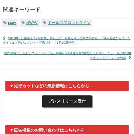
関連キーワード
pixiv
SWAV
ドールズフロントライン
SKE48・江籠裕奈 1st写真集、表紙カバー＆秋元康氏の帯文が公開！「秋元先生から頂いた
タイトルと帯びコメントも宝物です」【3月29日発売】
祝25周年！テレビアニメ『ポケモン』1時間SPが4月1日に放送！シトロン、ユリーカが再登場
＆キャストコメントが到着
▼先行カットなどの最新情報はこちらから
プレスリリース受付
▼広告掲載のお問い合わせはこちらから