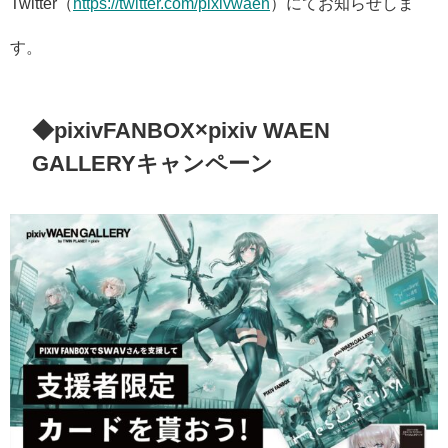
Twitter（
ht
tps://twitter.com/pixivwaen
）
にてお知らせしま
す。
◆pixivFANBOX×pixiv WAEN
GALLERYキャンペーン