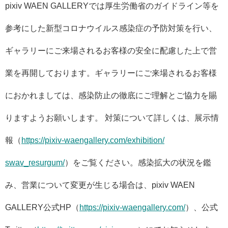
pixiv WAEN GALLERYでは厚生労働省のガイドライン等を
参考にした新型
コロナウイルス感染症の予防対策を行い、
ギャラリーにご来場されるお客様の安全に配慮した上で営
業を再開
しております。
ギャラリーにご来場されるお客様
におかれましては、
感染防止の徹底にご理解とご協力を賜
りますようお願いします。 対策について詳しくは、展示情
報（
https://pixiv-
waengallery.com/exhibition/
swav_resurgum/
）をご覧ください。
感染拡大の状況を鑑
み、営業について変更が生じる場合は、
pixiv WAEN
GALLERY公式HP（
https://pixiv-
waengallery.com/
）、公式