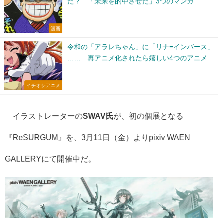
た？ 「未来を的中させた」3つのマンガ
漫画
令和の「アラレちゃん」に「リナ=インバース」
…… 再アニメ化されたら嬉しい4つのアニメ
イチオシアニメ
イラストレーターの
SWAV氏
が、初の個展となる
『ReSURGUM』を、3月11日（金）よりpixiv WAEN
GALLERYにて開催中だ。