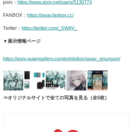
pixiv：
https://www.pixiv.net/
users/5130774
FANBOX：
https://swav.fanbox.cc/
Twitter：
https://twitter.com/_
SWAV_
▼展示情報ページ
https://pixiv-
waengallery.com/exhibition/
swav_resurgum/
⇒オリジナルサイトで全ての写真を見る（全5枚）