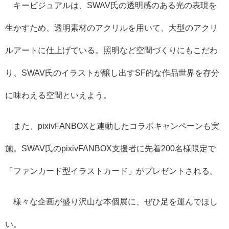
キービジュアルは、
SWAV氏の透明感のある光の表現を
生かすため、
透明素材のアクリルを用いて、
大型のアクリ
ルアートに仕上げている
。
照明など空間づくりにもこだわ
り、
SWAV氏のイラストが醸し出すSF的な作品世界を存分
に味わえ
る空間といえよう。
また、
pixivFANBOXと連動したコラボキャンペーンも実
施。
SWAV氏のpixivFANBOX支援者に先着200名様限定
で
「ファンカード型イラストカード」がプレゼントされる。
様々な企画が盛り沢山な本個展に、ぜひ足を運んでほし
い。