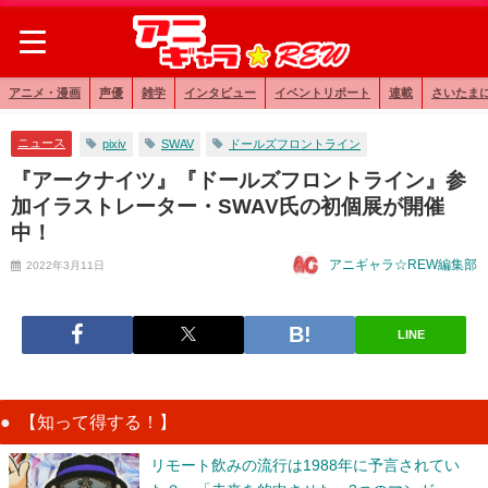
アニメ・漫画
声優
雑学
インタビュー
イベントリポート
連載
さいたま
ニュース
pixiv
SWAV
ドールズフロントライン
『アークナイツ』『ドールズフロントライン』参
加イラストレーター・SWAV氏の初個展が開催
中！
アニギャラ☆REW編集部
2022年3月11日
LINE
【知って得する！】
リモート飲みの流行は1988年に予言されてい