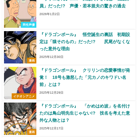
員」だった!? 声優・若本規夫の驚きの過去
2026年1月2日
男性声優
『ドラゴンボール』 悟空誕生の裏話 初期設
定は「猿そのもの」だった!? 尻尾がなくな
った意外な理由
2025年12月30日
漫画
『ドラゴンボール』 クリリンの恋愛事情が発
覚！ 18号も激怒した「元カノのキワドい名
前」とは？
2025年12月29日
イチオシアニメ
『ドラゴンボール』 「かめはめ波」を名付け
たのは鳥山明先生じゃない!? 技名を考えた意
外な人物とは？
2025年12月17日
漫画