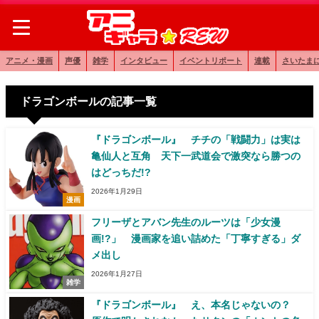
アニメ・漫画
声優
雑学
インタビュー
イベントリポート
連載
さいたま
ドラゴンボールの記事一覧
『ドラゴンボール』 チチの「戦闘力」は実は
亀仙人と互角 天下一武道会で激突なら勝つの
はどっちだ!?
2026年1月29日
漫画
フリーザとアバン先生のルーツは「少女漫
画!?」 漫画家を追い詰めた「丁寧すぎる」ダ
メ出し
2026年1月27日
雑学
『ドラゴンボール』 え、本名じゃないの？