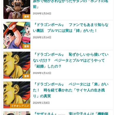
原作で明かされなかったサタンの「ホントの名
前」
2026年1月24日
漫画
『ドラゴンボール』 ファンでもあまり知らな
い裏話 ブルマには実は「姉」がいた！
2026年1月14日
漫画
『ドラゴンボール』 恥ずかしいから描いてい
ないだけ？ ベジータとブルマはどうやって
「結婚」したの？
2026年1月12日
漫画
『ドラゴンボール』 ベジータには「弟」がい
た！ 時を経て暴かれた「サイヤ人の生き残
り」の真実
2026年1月8日
イチオシアニメ
『サザエさん』…… 実は穴子さんは「機動隊