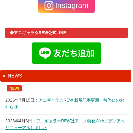
Instagram
◆アニギャラ☆REW公式LINE
NEWS
NEW!
2026年7月15日：
アニギャラ☆REW 新規記事更新一時停止のお
知らせ
2026年4月6日：
アニギャラ☆REWはアニメ特化Webメディアへ
リニューアルしました