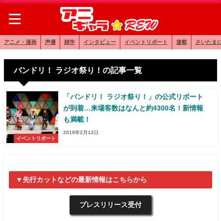
アニメ・漫画
声優
雑学
インタビュー
イベントリポート
連載
さいたま
バンドリ！ ラジオ祭り！の記事一覧
「バンドリ！ ラジオ祭り！」の公式リポート
が到着…来場客数はなんと約4300名！新情報
も満載！
2019年2月12日
イベントリポート
▼先行カットなどの最新情報はこちらから
プレスリリース受付