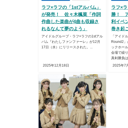
ラフ×ラフの「1stアルバム」
ラフ×
が発売！ 佐々木楓菜「作詞
勝！ 
作曲した楽曲が4曲も収録さ
利イベ
れるなんて夢のよう」
巻き起
アイドルグループ・ラフ×ラフの1stアル
「アイド
バム『わたしファンファーレ』が12月
Round
17日（水）にリリースされた。...
ックホー
会場で繰
真剣勝負は
2025年12月18日
2025年7