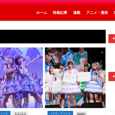
ホーム
特集記事
連載
アニメ・漫画
アイドル
ラフ×ラフ
イチオシアイドル
UtaGe!