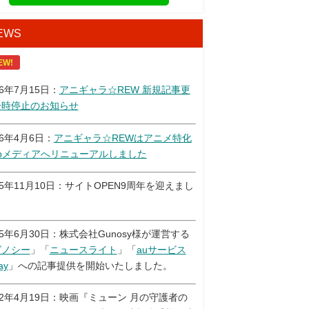
EWS
EW!
26年7月15日：
アニギャラ☆REW 新規記事更
一時停止のお知らせ
26年4月6日：
アニギャラ☆REWはアニメ特化
ebメディアへリニューアルしました
25年11月10日：サイトOPEN9周年を迎えまし
！
25年6月30日：株式会社Gunosy様が運営する
グノシー
」「
ニュースライト
」「
auサービス
ay
」への記事提供を開始いたしました。
22年4月19日：映画『ミューン 月の守護者の