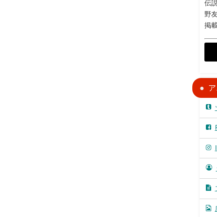
伝説
野
掲
ア