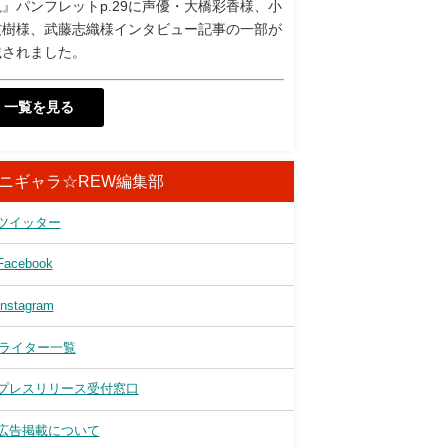
』パンフレットp.29に声優・大橋彩香様、小
友樹様、武藤志織様インタビュー記事の一部が
載されました。
一覧を見る
ニギャラ☆REW編集部
ツイッター
Facebook
Instagram
ライター一覧
プレスリリース受付窓口
広告掲載について