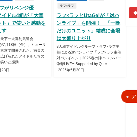
ラフ×ラフ
ラフがリベンジ優
◆
アイドル4組が「大喜
ラフ×ラフとUtaGe!が「対バ
ント」で笑いと感動を
ンライブ」を開催！ 「一晩
こす
だけのユニット」結成に会場
は大盛り上がり
ル天下一大喜利武道会
2」が7月18日（金）、ヒューリ
8人組アイドルグループ・ラフ×ラフ主
ル東京で開催された。満員の
催による対バンライブ「ラフ×ラフ主催
り広げられたアイドルたちの
対バンイベント2025春の陣 〜メンバー
笑いと感動...
争奪LIVE〜Supported by Quer...
月23日
2025年5月20日
ア