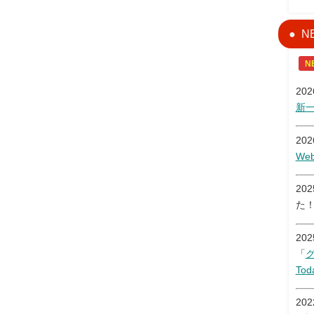
N
N
20
新
20
W
20
た
20
「
Tod
20