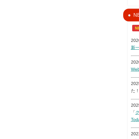
N
N
20
新
20
W
20
た
20
「
Tod
20