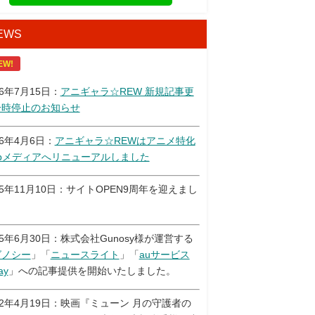
EWS
EW!
26年7月15日：
アニギャラ☆REW 新規記事更
一時停止のお知らせ
26年4月6日：
アニギャラ☆REWはアニメ特化
ebメディアへリニューアルしました
25年11月10日：サイトOPEN9周年を迎えまし
！
25年6月30日：株式会社Gunosy様が運営する
グノシー
」「
ニュースライト
」「
auサービス
ay
」への記事提供を開始いたしました。
22年4月19日：映画『ミューン 月の守護者の