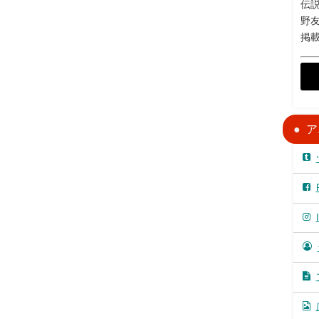
伝説
野
掲
ア