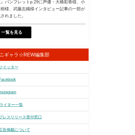
』パンフレットp.29に声優・大橋彩香様、小
友樹様、武藤志織様インタビュー記事の一部が
載されました。
一覧を見る
ニギャラ☆REW編集部
ツイッター
Facebook
Instagram
ライター一覧
プレスリリース受付窓口
広告掲載について