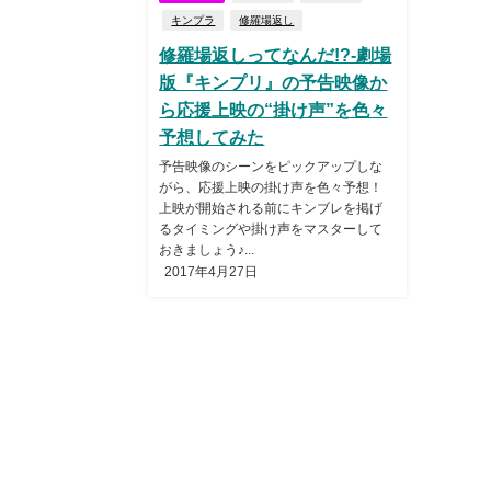
キンプラ
修羅場返し
修羅場返しってなんだ!?-劇場
版『キンプリ』の予告映像か
ら応援上映の“掛け声”を色々
予想してみた
予告映像のシーンをピックアップしな
がら、応援上映の掛け声を色々予想！
上映が開始される前にキンブレを掲げ
るタイミングや掛け声をマスターして
おきましょう♪...
2017年4月27日