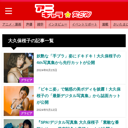
アニメ・漫画
声優
雑学
インタビュー
イベントリポート
連載
さいたま
大久保桜子の記事一覧
妖艶な「手ブラ」姿にドキドキ！大久保桜子の
4th写真集から先行カットが公開
2024年6月15日
グラビア
「ビキニ姿」で魅惑の美ボディを披露！大久保
桜子の「最新デジタル写真集」から誌面カット
が公開
2024年5月12日
グラビア
『SPA!デジタル写真集 大久保桜子「素敵な番