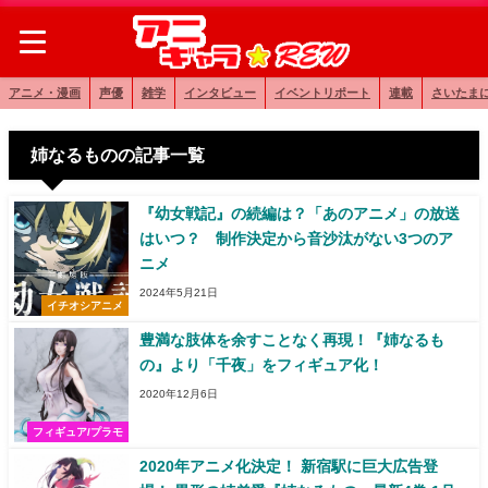
アニメ・漫画
声優
雑学
インタビュー
イベントリポート
連載
さいたま
姉なるものの記事一覧
『幼女戦記』の続編は？「あのアニメ」の放送
はいつ？ 制作決定から音沙汰がない3つのア
ニメ
2024年5月21日
イチオシアニメ
豊満な肢体を余すことなく再現！『姉なるも
の』より「千夜」をフィギュア化！
2020年12月6日
フィギュア/プラモ
2020年アニメ化決定！ 新宿駅に巨大広告登