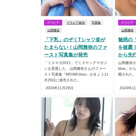
グラビア
グラビア総合
写真集
グラビア
山岡雅弥
山岡雅弥
「下乳」のぞくTシャツ姿が
魅惑の
たまらない！山岡雅弥のファ
を披露！
ースト写真集が発売
から先
「ミスマガ2021」でミスヤングマガジ
山岡雅弥さん
ンを受賞した、山岡雅弥さんのファー
blue』
スト写真集『MIYABI blue』がきょう11
開された。.
月29日に発売された...
2024年11月29日
2024年1