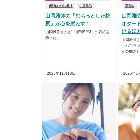
週刊SPA!/扶桑社
山岡雅弥
写真集
山岡雅弥の「むちっとした桃
山岡雅
尻」が心を惑わす！
オター
けるほ
山岡雅弥さんが『週刊SPA!』の表紙を
飾った。...
山岡雅弥
『ハツラ
が公開された
2025年11月13日
2025年7