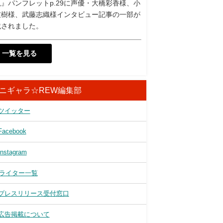
』パンフレットp.29に声優・大橋彩香様、小
友樹様、武藤志織様インタビュー記事の一部が
載されました。
一覧を見る
ニギャラ☆REW編集部
ツイッター
Facebook
Instagram
ライター一覧
プレスリリース受付窓口
広告掲載について