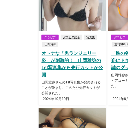
グラビア
グラビア総合
写真集
グラビア
山岡雅弥
週刊SPA!
オトナな「黒ランジェリー
「胸の
姿」が刺激的！ 山岡雅弥の
姿にド
1st写真集から先行カットが公
誌のグ
開
山岡雅弥さ
ビアコー
山岡雅弥さんの1st写真集が発売される
た。...
ことが決まり、このたび先行カットが
公開された。...
2024年10月10日
2024年8