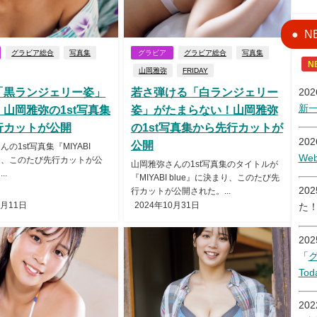
N
グラビア総合
写真集
グラビア
グラビア総合
写真集
N
山岡雅弥
FRIDAY
「黒ランジェリー姿」
若さ弾ける「白ランジェリー
20
新
山岡雅弥の1st写真集
姿」がたまらない！山岡雅弥
行カットが公開
の1st写真集から先行カットが
20
公開
の1st写真集『MIYABI
W
から、このたび先行カットが公
山岡雅弥さんの1st写真集のタイトルが
..
『MIYABI blue』に決まり、このたび先
20
行カットが公開された。...
1月11日
2024年10月31日
た
20
「
Tod
20