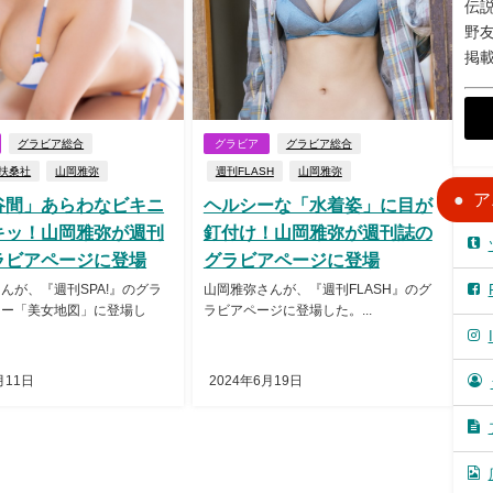
伝説
野
掲
グラビア総合
グラビア
グラビア総合
/扶桑社
山岡雅弥
週刊FLASH
山岡雅弥
ア
谷間」あらわなビキニ
ヘルシーな「水着姿」に目が
キッ！山岡雅弥が週刊
釘付け！山岡雅弥が週刊誌の
ラビアページに登場
グラビアページに登場
んが、『週刊SPA!』のグラ
山岡雅弥さんが、『週刊FLASH』のグ
ナー「美女地図」に登場し
ラビアページに登場した。...
月11日
2024年6月19日