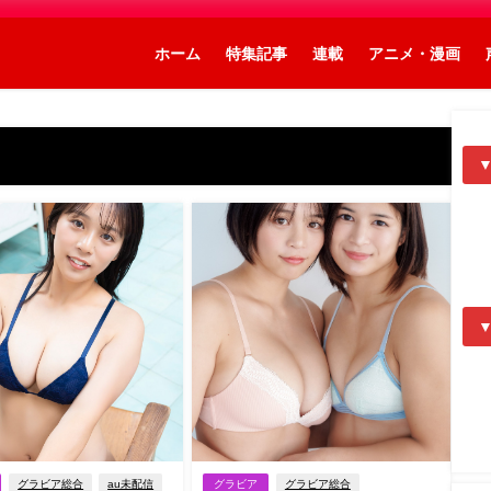
ホーム
特集記事
連載
アニメ・漫画
グラビア総合
au未配信
グラビア
グラビア総合