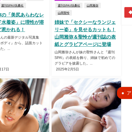
週刊SPA!/扶桑社
週刊SPA!/扶桑社
山岡雅弥
◆
山岡聖怜
弥の「美尻あらわなレ
ド水着姿」に理性が溶
姉妹で「セクシーなランジェ
ど惹かれる！
リー姿」を見せるカットも！
山岡雅弥＆聖怜が週刊誌の表
さんの最新デジタル写真集
ツボディ』から、誌面カット
紙とグラビアページに登場
。...
山岡雅弥さんが妹の聖怜さんと『週刊
SPA!』の表紙を飾り、姉妹で初めての
グラビアを披露した。...
月17日
2025年2月5日
ア