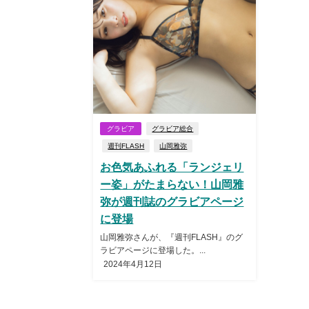
グラビア
グラビア総合
週刊FLASH
山岡雅弥
お色気あふれる「ランジェリ
ー姿」がたまらない！山岡雅
弥が週刊誌のグラビアページ
に登場
山岡雅弥さんが、『週刊FLASH』のグ
ラビアページに登場した。...
2024年4月12日