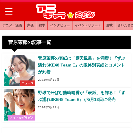
アニメ・漫画
声優
雑学
インタビュー
イベントリポート
連載
さいたま
菅原茉椰の記事一覧
菅原茉椰の表紙は「露天風呂」を満喫！『ずぶ
濡れSKE48 Team E』の販路別表紙とコメント
が到着
2024年4月12日
ニュース
野球で汗ばむ熊崎晴香が「表紙」を飾る！『ず
ぶ濡れSKE48 Team E』が5月13日に発売
2024年3月27日
アイドルグラビア