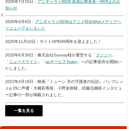
2026年7月15日：
アニギャラ☆REW 新規記事更新一時停止のお
知らせ
2026年4月6日：
アニギャラ☆REWはアニメ特化Webメディアへ
リニューアルしました
2025年11月10日：サイトOPEN9周年を迎えました！
2025年6月30日：株式会社Gunosy様が運営する「
グノシー
」
「
ニュースライト
」「
auサービスToday
」への記事提供を開始い
たしました。
2022年4月19日：映画『ミューン 月の守護者の伝説』パンフレッ
トp.29に声優・大橋彩香様、小野友樹様、武藤志織様インタビュ
ー記事の一部が掲載されました。
一覧を見る