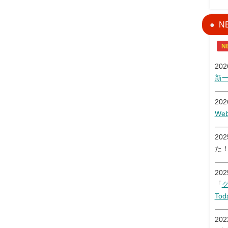
N
N
20
新
20
W
20
た
20
「
Tod
20