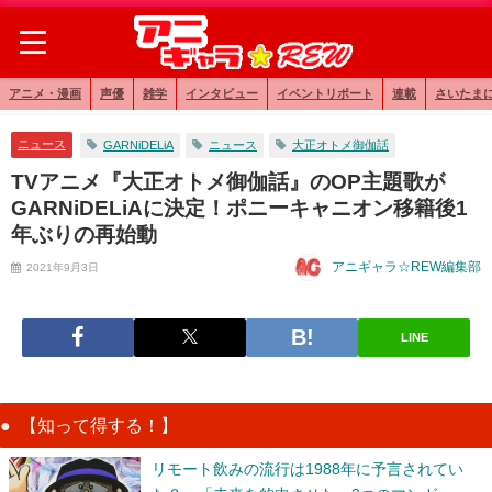
アニメ・漫画
声優
雑学
インタビュー
イベントリポート
連載
さいたま
ニュース
GARNiDELiA
ニュース
大正オトメ御伽話
TVアニメ『大正オトメ御伽話』のOP主題歌が
GARNiDELiAに決定！ポニーキャニオン移籍後1
年ぶりの再始動
アニギャラ☆REW編集部
2021年9月3日
LINE
【知って得する！】
リモート飲みの流行は1988年に予言されてい