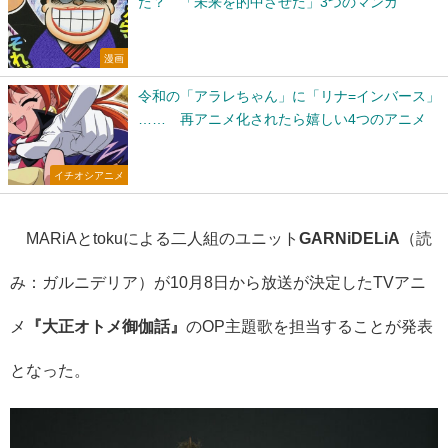
た？ 「未来を的中させた」3つのマンガ
漫画
令和の「アラレちゃん」に「リナ=インバース」
…… 再アニメ化されたら嬉しい4つのアニメ
イチオシアニメ
MARiAとtokuによる二人組のユニット
GARNiDELiA
（読
み：ガルニデリア）が10月8日から放送が決定したTVアニ
メ
『大正オトメ御伽話』
のOP主題歌を担当することが発表
となった。