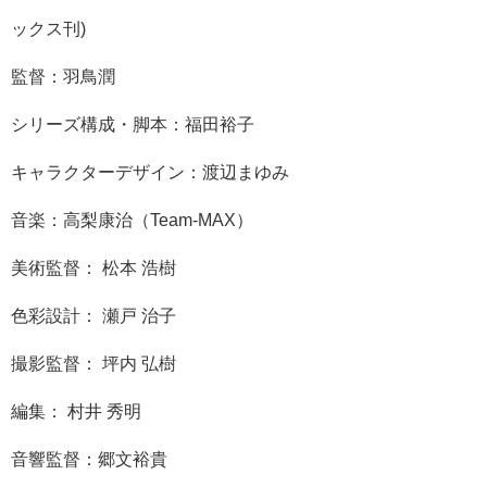
ックス刊)
監督：羽鳥潤
シリーズ構成・脚本：福田裕子
キャラクターデザイン：渡辺まゆみ
音楽：高梨康治（Team-MAX）
美術監督： 松本 浩樹
色彩設計： 瀬戸 治子
撮影監督： 坪内 弘樹
編集： 村井 秀明
音響監督：郷文裕貴