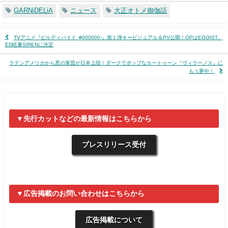
GARNiDELiA
ニュース
大正オトメ御伽話
TVアニメ『ビルディバイド -#000000-』第１弾キービジュアル＆PV公開！OPはEGOIST、
ED眩暈SIRENに決定
ラテンアメリカから悪の軍団が日本上陸！ダークでポップなカートゥーン『ヴィラーノス』に
もう夢中！
▼先行カットなどの最新情報はこちらから
プレスリリース受付
▼広告掲載のお問い合わせはこちらから
広告掲載について