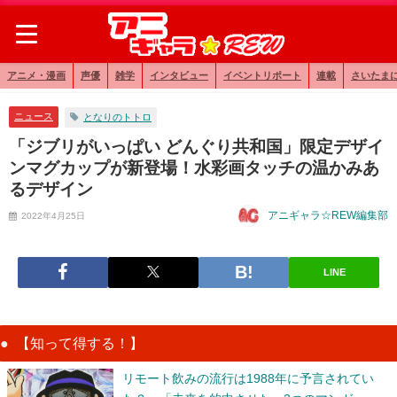
アニメ・漫画
声優
雑学
インタビュー
イベントリポート
連載
さいたま
ニュース
となりのトトロ
「ジブリがいっぱい どんぐり共和国」限定デザイ
ンマグカップが新登場！水彩画タッチの温かみあ
るデザイン
アニギャラ☆REW編集部
2022年4月25日
LINE
【知って得する！】
リモート飲みの流行は1988年に予言されてい