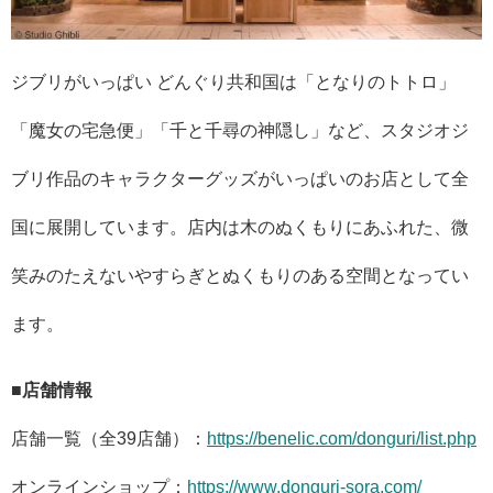
ジブリがいっぱい どんぐり共和国は「となりのトトロ」
「魔女の宅急便」「千と千尋の神隠し」など、スタジオジ
ブリ作品のキャラクターグッズがいっぱいのお店として全
国に展開しています。店内は木のぬくもりにあふれた、微
笑みのたえないやすらぎとぬくもりのある空間となってい
ます。
■店舗情報
店舗一覧（全39店舗）：
https://benelic.com/donguri/list.php
オンラインショップ：
https://www.donguri-sora.com/