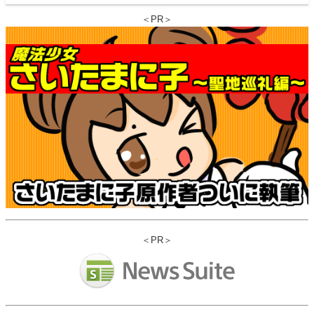
＜PR＞
＜PR＞