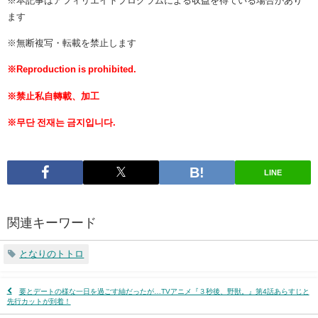
※本記事はアフィリエイトプログラムによる収益を得ている場合があり
ます
※無断複写・転載を禁止します
※Reproduction is prohibited.
※禁止私自轉載、加工
※무단 전재는 금지입니다.
LINE
関連キーワード
となりのトトロ
要とデートの様な一日を過ごす紬だったが…TVアニメ『​​３秒後、野獣。』第4話あらすじと
先行カットが到着！