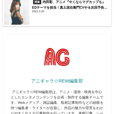
内田彩、アニメ『やくならマグカップも』
関連
EDテーマを担当！真土泥右衛門CVや＆次回予告ナ
2021.3.20
レーションも
アニギャラ☆REW編集部
アニギャラ☆REW編集部は、アニメ・漫画・映画を中心
としたエンタメコンテンツを企画・制作する編集チームで
す。Webメディア、雑誌編集、取材記事制作などの経験を
持つ編集者・ライターが在籍し、作品の魅力や背景をわか
りやすく伝える記事制作を行っています。考察記事、シー