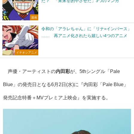
た？ 「未来を的中させた」3つのマンガ
漫画
令和の「アラレちゃん」に「リナ=インバース」
…… 再アニメ化されたら嬉しい4つのアニメ
イチオシアニメ
声優・アーティストの
内田彩
が、5thシングル「Pale
Blue」の発売日となる6月2日(水)に『内田彩「Pale Blue」
発売記念特番＋MVプレミア上映会』を実施する。