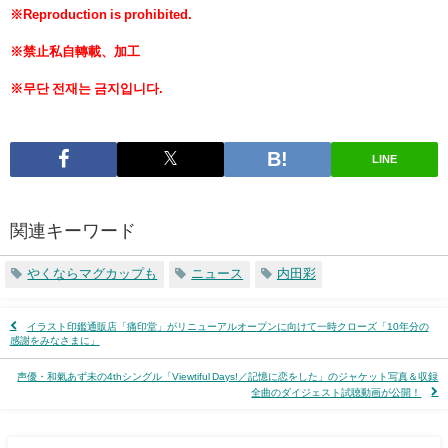
※Reproduction is prohibited.
※禁止私自轉載、加工
※무단 전재는 금지입니다.
LINE
関連キーワード
やくならマグカップも
ニュース
内田彩
イラスト印鑑通販店「痛印堂」がリニューアルオープンに向けて一時クローズ「10年分の
感謝をみなさまに」
声優・和氣あず未の4thシングル「Viewtiful Days!／記憶に恋をした」のジャケット写真＆収録
全曲のダイジェスト試聴動画が公開！