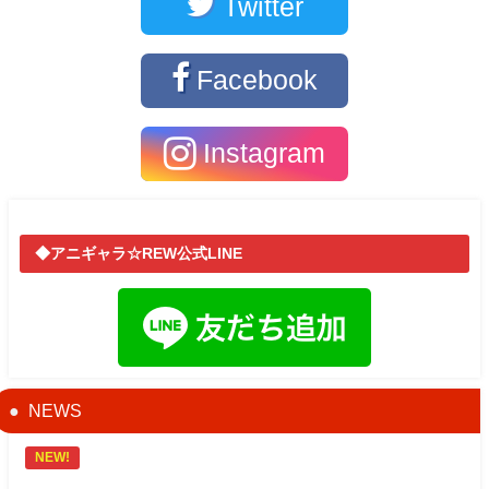
Twitter
Facebook
Instagram
◆アニギャラ☆REW公式LINE
NEWS
NEW!