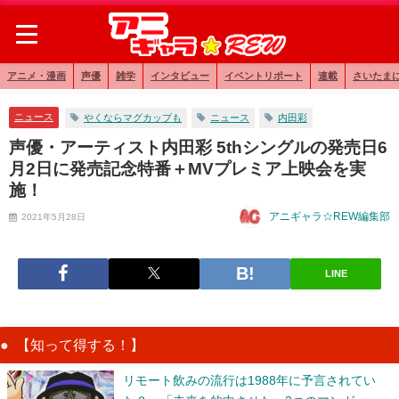
アニメ・漫画
声優
雑学
インタビュー
イベントリポート
連載
さいたま
ニュース
やくならマグカップも
ニュース
内田彩
声優・アーティスト内田彩 5thシングルの発売日6
月2日に発売記念特番＋MVプレミア上映会を実
施！
アニギャラ☆REW編集部
2021年5月28日
LINE
【知って得する！】
リモート飲みの流行は1988年に予言されてい