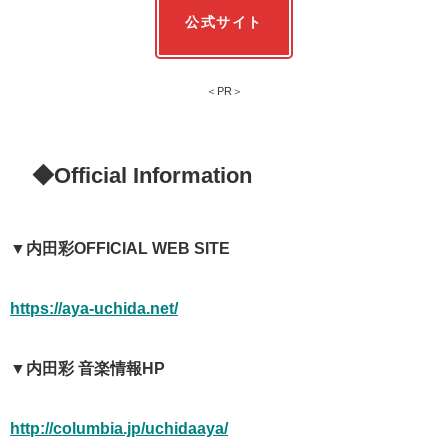
公式サイト
＜PR＞
◆Official Information
▼内田彩OFFICIAL WEB SITE
https://aya-uchida.net/
▼内田彩 音楽情報HP
http://columbia.jp/uchidaaya/