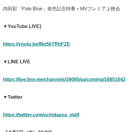
内田彩「Pale Blue」発売記念特番＋MVプレミア上映会
▼YouTube LIVE]
https://youtu.be/INz5kTRhFZE
▼LINE LIVE
https://live.line.me/channels/39085/upcoming/16851042
▼Twitter
https://twitter.com/uchidaaya_staff