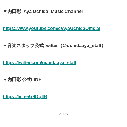
▼内田彩 -Aya Uchida- Music Channel
https://www.youtube.com/c/AyaUchidaOfficial
▼音楽スタッフ公式Twitter（＠uchidaaya_staff）
https://twitter.com/uchidaaya_staff
▼内田彩 公式LINE
https://lin.ee/x9DqItB
＜PR＞