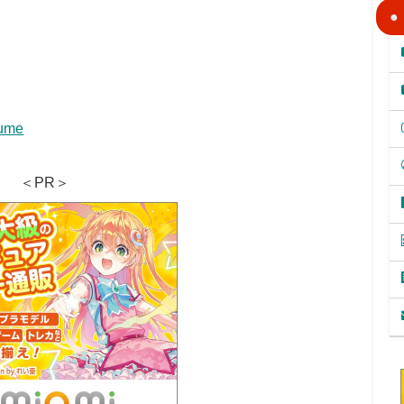
sume
＜PR＞