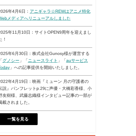
2026年4月6日：
アニギャラ☆REWはアニメ特化
Webメディアへリニューアルしました
2025年11月10日：サイトOPEN9周年を迎えまし
た！
2025年6月30日：株式会社Gunosy様が運営する
「
グノシー
」「
ニュースライト
」「
auサービス
Today
」への記事提供を開始いたしました。
2022年4月19日：映画『ミューン 月の守護者の
伝説』パンフレットp.29に声優・大橋彩香様、小
野友樹様、武藤志織様インタビュー記事の一部が
掲載されました。
一覧を見る