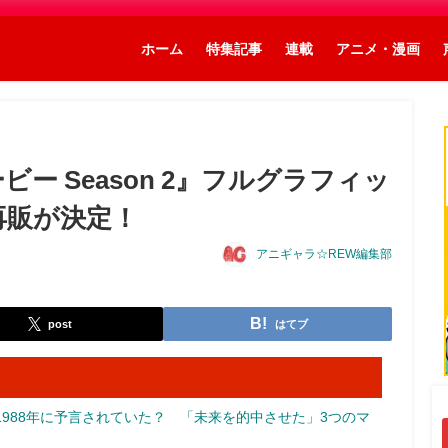
ホーム
特集記事
連載
アニメ・漫画
ー Season 2』フルグラフィッ
再販が決定！
アニギャラ☆REW編集部
post
はてブ
988年に予言されていた？ 「未来を的中させた」3つのマ