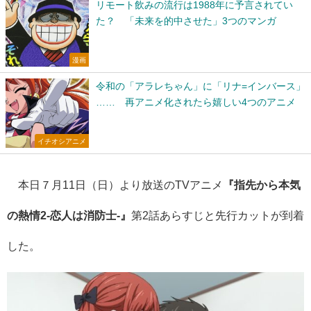
リモート飲みの流行は1988年に予言されてい
た？ 「未来を的中させた」3つのマンガ
漫画
令和の「アラレちゃん」に「リナ=インバース」
…… 再アニメ化されたら嬉しい4つのアニメ
イチオシアニメ
本日７月11
日（日）より放送のTVアニメ
『
​​指先から本気
の熱情2-恋人は消防士-
』
第2話あらすじと先行カットが到着
した。