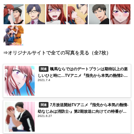
⇒オリジナルサイトで全ての写真を見る（全7枚）
颯馬ならではのデートプランは期待以上の楽
関連
しいひと時に…TVアニメ『​​​​指先から本気の熱情2-恋
2021.7.4
人は消防士-』第１話あらすじと先行カットが到着！
7月放送開始TVアニメ『指先から本気の熱情-
関連
幼なじみは消防士-』第2期​放送に向けての特番が一
2021.6.27
挙放送！​