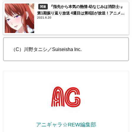
『指先から本気の熱情-幼なじみは消防士-』​
関連
第1期振り返り放送 4週目は第8話が放送！ア​​ニメ放
2021.6.20
送後にプレゼントキャンペーンも実施中
（C）川野タニシ／Suiseisha Inc.
アニギャラ☆REW編集部