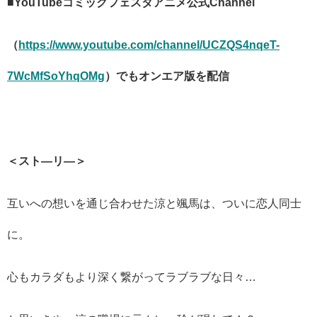
■YouTubeコミックフェスタアニメ公式Channel
（
https://www.youtube.com/channel/UCZQS4nqeT-
7WcMfSoYhqOMg
）でもオンエア版を配信
＜スト―リ―＞
互いへの想いを通じ合わせた涼と颯馬は、ついに恋人同士
に。
心もカラダもより深く繋がってラブラブな日々…