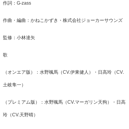
作詞：G-zass
作曲・編曲：かねこかずき・株式会社ジョーカーサウンズ
監修：小林達矢
歌
（オンエア版）：水野颯馬（CV.伊東健人）・日高玲（CV.
土岐隼一）
（プレミアム版）：水野颯馬（CV.マーガリン天狗）・日高
玲（CV.天野晴）