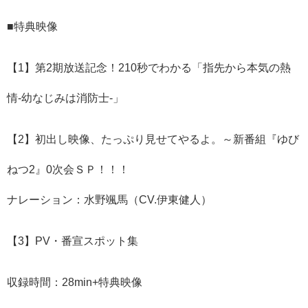
■特典映像
【1】第2期放送記念！210秒でわかる「指先から本気の熱
情-幼なじみは消防士-」
【2】初出し映像、たっぷり見せてやるよ。～新番組『ゆび
ねつ2』0次会ＳＰ！！！
ナレーション：水野颯馬（CV.伊東健人）
【3】PV・番宣スポット集
収録時間：28min+特典映像