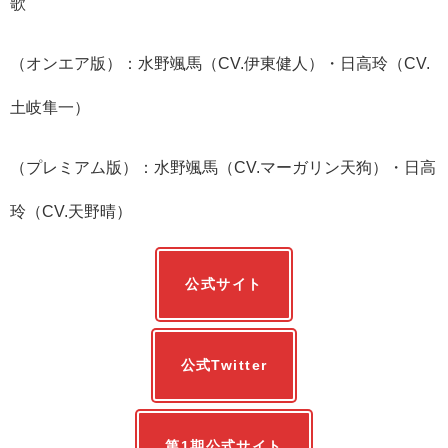
歌
（オンエア版）：水野颯馬（CV.伊東健人）・日高玲（CV.
土岐隼一）
（プレミアム版）：水野颯馬（CV.マーガリン天狗）・日高
玲（CV.天野晴）
公式サイト
公式Twitter
第1期公式サイト