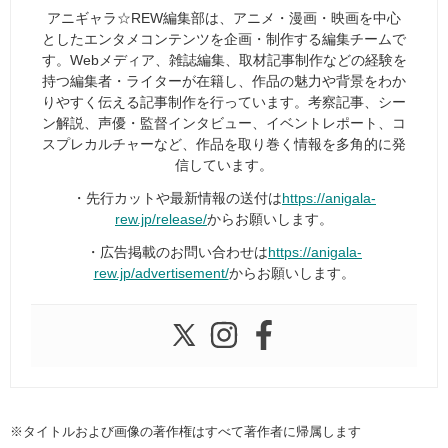
アニギャラ☆REW編集部は、アニメ・漫画・映画を中心
としたエンタメコンテンツを企画・制作する編集チームで
す。Webメディア、雑誌編集、取材記事制作などの経験を
持つ編集者・ライターが在籍し、作品の魅力や背景をわか
りやすく伝える記事制作を行っています。考察記事、シー
ン解説、声優・監督インタビュー、イベントレポート、コ
スプレカルチャーなど、作品を取り巻く情報を多角的に発
信しています。
・先行カットや最新情報の送付は
https://anigala-
rew.jp/release/
からお願いします。
・広告掲載のお問い合わせは
https://anigala-
rew.jp/advertisement/
からお願いします。
※タイトルおよび画像の著作権はすべて著作者に帰属します