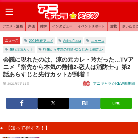
アニメ・漫画
声優
雑学
インタビュー
イベントリポート
連載
さいたま
ニュース
2021年夏アニメ
​AnimeFesta
ニュース
先行場面カット
指先から本気の熱情-幼なじみは消防士-
会議に現れたのは、涼の元カレ・玲だった…TVア
ニメ『​​​​指先から本気の熱情2-恋人は消防士-』第2
話あらすじと先行カットが到着！
アニギャラ☆REW編集部
2021年7月11日
LINE
【知って得する！】