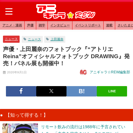
アニメ・漫画
声優
雑学
インタビュー
イベントリポート
連載
さいたま
ニュース
ニュース
上田麗奈
声優・上田麗奈のフォトブック『“アトリエ
Reina”オフィシャルフォトブック DRAWING』発
売！パネル展も開催中！
アニギャラ☆REW編集部
2020年9月1日
LINE
【知って得する！】
リモート飲みの流行は1988年に予言されてい