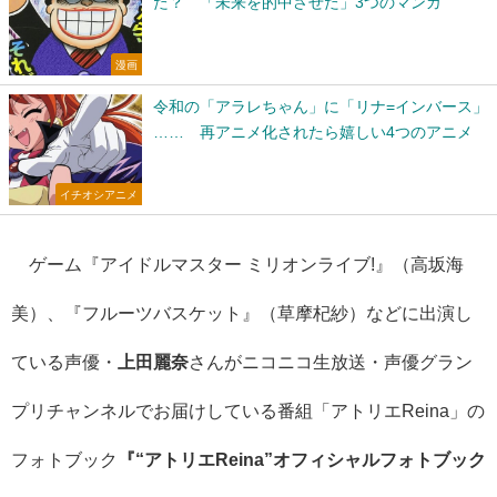
た？ 「未来を的中させた」3つのマンガ
漫画
令和の「アラレちゃん」に「リナ=インバース」
…… 再アニメ化されたら嬉しい4つのアニメ
イチオシアニメ
ゲーム『アイドルマスター ミリオンライブ!』（高坂海
美）、『フルーツバスケット』（草摩杞紗）などに出演し
ている声優・
上田麗奈
さんがニコニコ生放送・声優グラン
プリチャンネルでお届けしている番組「アトリエReina」の
フォトブック
『“アトリエReina”オフィシャルフォトブック