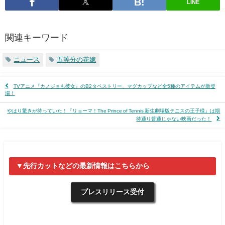
LINE
関連キーワード
ニュース
五等分の花嫁
TVアニメ『カノジョも彼女』のB2タペストリー、マグカップなど全5種のアイテムが新登
場！
やはり驚きが待っていた！『リョーマ！The Prince of Tennis 新生劇場版テニスの王子様』は期
待通り普通じゃない映画だった！
▼先行カットなどの最新情報はこちらから
プレスリリース受付