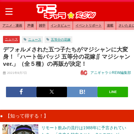
アニメ・漫画
声優
雑学
インタビュー
イベントリポート
連載
さいたま
ニュース
ニュース
五等分の花嫁
デフォルメされた五つ子たちがマジシャンに大変
身！「ハート缶バッジ 五等分の花嫁∬ マジシャン
ver.」（全５種）の再販が決定！
アニギャラ☆REW編集部
2021年9月7日
LINE
【知って得する！】
リモート飲みの流行は1988年に予言されてい