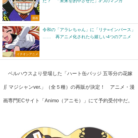
た？ 「未来を的中させた」3つのマンガ
漫画
令和の「アラレちゃん」に「リナ=インバース」
…… 再アニメ化されたら嬉しい4つのアニメ
イチオシアニメ
ベルハウスより登場した「ハート缶バッジ 五等分の花嫁
∬ マジシャンver.」（全５種）の再販が決定！ アニメ・漫
画専門ECサイト「Animo（アニモ）」にて予約受付中だ。