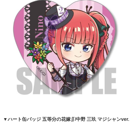
▼ハート缶バッジ 五等分の花嫁∬/中野 三玖 マジシャンver.