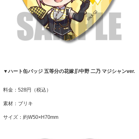
▼ハート缶バッジ 五等分の花嫁∬/中野 二乃 マジシャンver.
料金：528円（税込）
素材：ブリキ
サイズ：約W50×H70mm