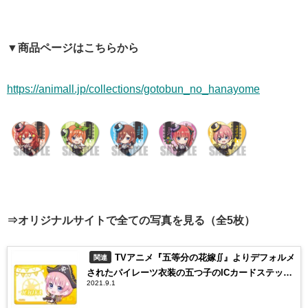
▼商品ページはこちらから
https://animall.jp/collections/gotobun_no_hanayome
⇒オリジナルサイトで全ての写真を見る（全5枚）
TVアニメ『五等分の花嫁∬』よりデフォルメ
関連
されたパイレーツ衣装の五つ子のICカードステッカ
2021.9.1
ーが新登場！