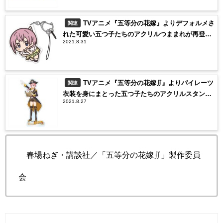
TVアニメ『五等分の花嫁』よりデフォルメさ
関連
れた可愛い五つ子たちのアクリルつままれが再登
2021.8.31
場！
TVアニメ『五等分の花嫁∬』よりパイレーツ
関連
衣装を身にまとった五つ子たちのアクリルスタンド
2021.8.27
が新登場！
©春場ねぎ・講談社／「五等分の花嫁∬」製作委員
会