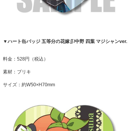
▼ハート缶バッジ 五等分の花嫁∬/中野 四葉 マジシャンver.
料金：528円（税込）
素材：ブリキ
サイズ：約W50×H70mm