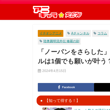
イチオシアニメ
Aチャンネル
コラム
陸奥圓明流外伝 修羅の刻
「ノーパンをさらした」
ルは1個でも願いが叶う
2024年4月15日
Facebook
【知って得する！】