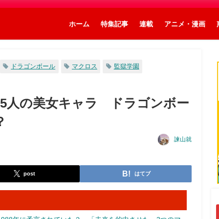
ホーム
特集記事
連載
アニメ・漫画
ドラゴンボール
マクロス
監獄学園
5人の美女キャラ ドラゴンボー
？
諫山就
post
はてブ