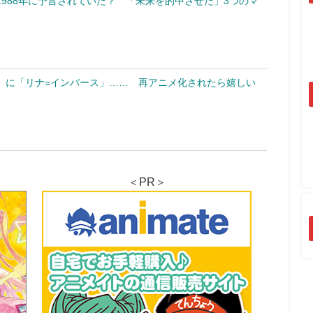
988年に予言されていた？ 「未来を的中させた」3つのマ
」に「リナ=インバース」…… 再アニメ化されたら嬉しい
＜PR＞