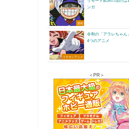
リモート飲みの流行は1
ンガ
漫画
令和の「アラレちゃん
4つのアニメ
イチオシアニメ
＜PR＞