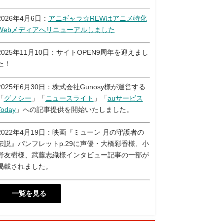
2026年4月6日：
アニギャラ☆REWはアニメ特化
Webメディアへリニューアルしました
2025年11月10日：サイトOPEN9周年を迎えまし
た！
2025年6月30日：株式会社Gunosy様が運営する
「
グノシー
」「
ニュースライト
」「
auサービス
Today
」への記事提供を開始いたしました。
2022年4月19日：映画『ミューン 月の守護者の
伝説』パンフレットp.29に声優・大橋彩香様、小
野友樹様、武藤志織様インタビュー記事の一部が
掲載されました。
一覧を見る