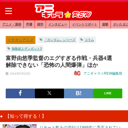
アニメ・漫画
声優
雑学
インタビュー
イベントリポート
連載
さいたま
イチオシアニメ
『ガンダム』シリーズ
コラム
無敵超人ザンボット3
富野由悠季監督のエグすぎる作戦・兵器4選
解除できない「恐怖の人間爆弾」ほか
アニギャラ☆REW編集部
2024年5月20日
LINE
【知って得する！】
リモート飲みの流行は1988年に予言されてい