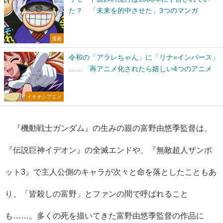
た？ 「未来を的中させた」3つのマンガ
漫画
令和の「アラレちゃん」に「リナ=インバース」
…… 再アニメ化されたら嬉しい4つのアニメ
イチオシアニメ
『機動戦士ガンダム』の生みの親の富野由悠季監督は、
『伝説巨神イデオン』の全滅エンドや、『無敵超人ザンボ
ット3』で主人公側のキャラが次々と命を落としたこともあ
り、「皆殺しの富野」とファンの間で呼ばれること
も……。多くの死を描いてきた富野由悠季監督の作品に