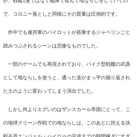
が、戦艦
1
隻ではなく艦隊で並んで地ならしをしていくの
で、コロニー落としと同様にその質量は圧倒的です。
作中でも連邦軍のパイロットが搭乗するジャベリンごと
踏みつぶされるシーンは悲惨なものでした。
一部のゲームでも再現されており、バイク型戦艦の武器
として地ならしを使うと、通った道がまっ平の掘り返され
た土のように変わってしまう演出でした。
しかし何よりエグいのはザンスカール帝国にとって、こ
の地球クリーン作戦での地ならしは、このあとに控える決
戦兵器エンジェル・ハイロゥの完成までの時間稼ぎにすぎ