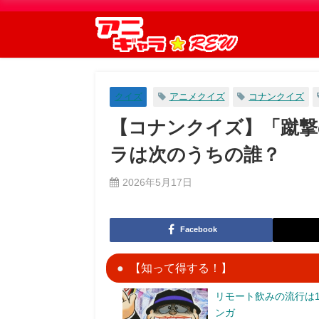
クイズ
アニメクイズ
コナンクイズ
【コナンクイズ】「蹴撃
ラは次のうちの誰？
2026年5月17日
Facebook
【知って得する！】
リモート飲みの流行は1
ンガ