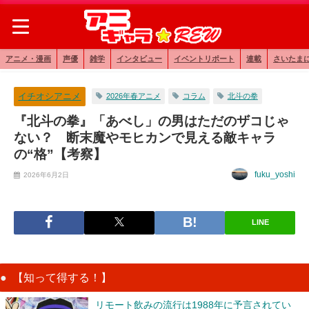
アニメ・漫画
声優
雑学
インタビュー
イベントリポート
連載
さいたま
イチオシアニメ
2026年春アニメ
コラム
北斗の拳
『北斗の拳』「あべし」の男はただのザコじゃ
ない？ 断末魔やモヒカンで見える敵キャラ
の“格”【考察】
fuku_yoshi
2026年6月2日
LINE
【知って得する！】
リモート飲みの流行は1988年に予言されてい