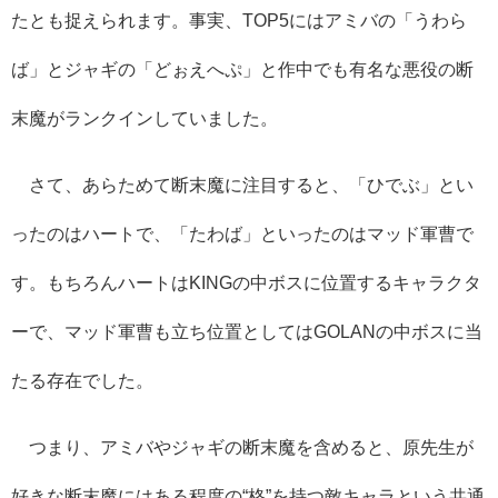
たとも捉えられます。事実、TOP5にはアミバの「うわら
ば」とジャギの「どぉえへぷ」と作中でも有名な悪役の断
末魔がランクインしていました。
さて、あらためて断末魔に注目すると、「ひでぶ」とい
ったのはハートで、「たわば」といったのはマッド軍曹で
す。もちろんハートはKINGの中ボスに位置するキャラクタ
ーで、マッド軍曹も立ち位置としてはGOLANの中ボスに当
たる存在でした。
つまり、アミバやジャギの断末魔を含めると、原先生が
好きな断末魔にはある程度の“格”を持つ敵キャラという共通