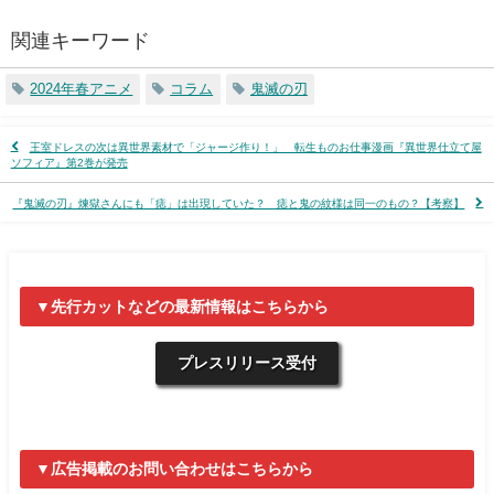
関連キーワード
2024年春アニメ
コラム
鬼滅の刃
王室ドレスの次は異世界素材で「ジャージ作り！」 転生ものお仕事漫画『異世界仕立て屋
ソフィア』第2巻が発売
『鬼滅の刃』煉獄さんにも「痣」は出現していた？ 痣と鬼の紋様は同一のもの？【考察】
▼先行カットなどの最新情報はこちらから
プレスリリース受付
▼広告掲載のお問い合わせはこちらから