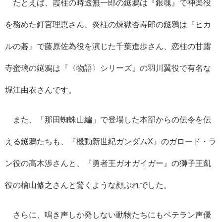
たとえば、霞柱の時透無一郎の鎹鴉は『銀魂』で神楽役
を務めた釘宮理恵さん、炎柱の煉獄杏寿郎の鎹鴉は『ヒカ
ルの碁』で藤原佐為役を演じた千葉進歩さん、恋柱の甘露
寺蜜璃の鎹鴉は『〈物語〉シリーズ』の羽川翼役で有名な
堀江由衣さんです。
また、「那田蜘蛛山編」で登場した本部からの伝令を伝
える鎹鴉たちも、『機動新世紀ガンダム
X
』のガロード・ラ
ン役の高木渉さんと、『勇者王ガオガイガー』の獅子王凱
役の檜山修之さんと驚くような顔ぶれでした。
さらに、鳴き声しか発しない動物たちにもベテラン声優