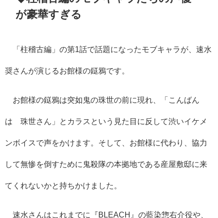
が豪華すぎる
「柱稽古編」の第
1
話で話題になったモブキャラが、速水
奨さんが演じるお館様の鎹鴉です。
お館様の鎹鴉は突如鬼の珠世の前に現れ、「こんばん
は 珠世さん」とカラスという見た目に反して渋いイケメ
ンボイスで声をかけます。そして、お館様に代わり、協力
して無惨を倒すために鬼殺隊の本拠地である産屋敷邸に来
てくれないかと持ちかけました。
速水さんはこれまでに『
BLEACH
』の藍染惣右介役や、