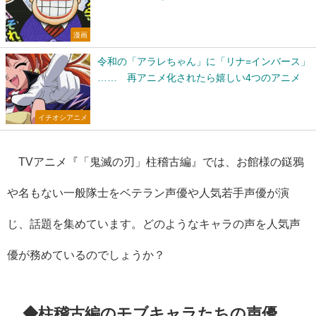
漫画
令和の「アラレちゃん」に「リナ=インバース」
…… 再アニメ化されたら嬉しい4つのアニメ
イチオシアニメ
TVアニメ『「鬼滅の刃」柱稽古編』では、お館様の鎹鴉
や名もない一般隊士をベテラン声優や人気若手声優が演
じ、話題を集めています。どのようなキャラの声を人気声
優が務めているのでしょうか？
◆柱稽古編のモブキャラたちの声優