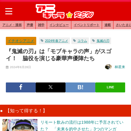
アニメ・漫画
声優
雑学
インタビュー
イベントリポート
連載
さいたま
イチオシアニメ
2024年春アニメ
コラム
鬼滅の刃
『鬼滅の刃』は「モブキャラの声」がスゴ
イ！ 脇役を演じる豪華声優陣たち
林星来
2024年6月28日
LINE
【知って得する！】
リモート飲みの流行は1988年に予言されてい
た？ 「未来を的中させた」3つのマンガ