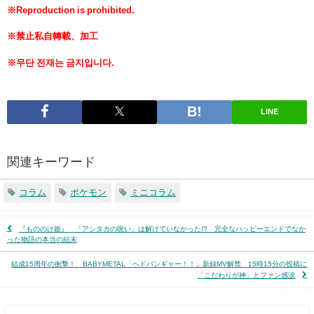
※Reproduction is prohibited.
※禁止私自轉載、加工
※무단 전재는 금지입니다.
LINE
関連キーワード
コラム
ポケモン
ミニコラム
『もののけ姫』 「アシタカの呪い」は解けていなかった!? 完全なハッピーエンドでなか
った物語の本当の結末
結成15周年の衝撃！ BABYMETAL「ヘドバンギャー！！」新録MV解禁 15時15分の投稿に
「こだわりが神」とファン感涙