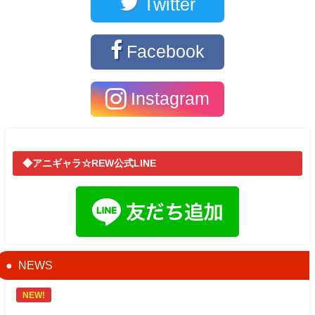
Twitter
Facebook
Instagram
◆アニギャラ☆REW公式LINE
NEWS
NEW!