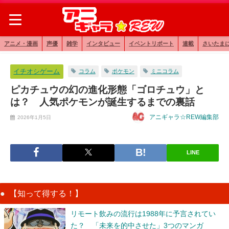
アニメ・漫画
声優
雑学
インタビュー
イベントリポート
連載
さいたま
イチオシゲーム
コラム
ポケモン
ミニコラム
ピカチュウの幻の進化形態「ゴロチュウ」と
は？ 人気ポケモンが誕生するまでの裏話
アニギャラ☆REW編集部
2026年1月5日
LINE
【知って得する！】
リモート飲みの流行は1988年に予言されてい
た？ 「未来を的中させた」3つのマンガ