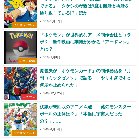
できる」「タケシの母親は9度も離婚と再婚を
繰り返している!?」ほか
2025年3月17日
イチオシアニメ
『ポケモン』が世界的なアニメ制作会社とコラ
ボ？ 新作映画に期待がかかる「アードマン」
とは？
2025年1月8日
アニメ映画
原哲夫が「ポケモンカード」の制作秘話を『月
刊コミックゼノン』で語る 「やりすぎですと
何度か止められた」
2024年12月25日
ニュース
伏線が未回収のアニメ４選 「謎のモンスター
ボールの正体は？」「本当に宇宙人だった
の？」……
2024年4月14日
イチオシアニメ