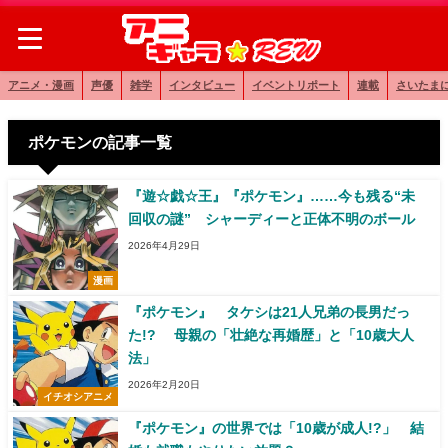
アニメ・漫画
声優
雑学
インタビュー
イベントリポート
連載
さいたま
ポケモンの記事一覧
『遊☆戯☆王』『ポケモン』……今も残る“未
回収の謎” シャーディーと正体不明のボール
2026年4月29日
漫画
『ポケモン』 タケシは21人兄弟の長男だっ
た!? 母親の「壮絶な再婚歴」と「10歳大人
法」
2026年2月20日
イチオシアニメ
『ポケモン』の世界では「10歳が成人!?」 結