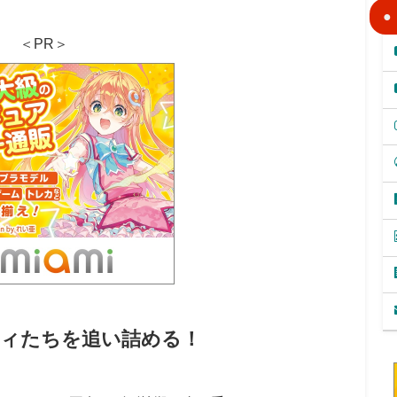
＜PR＞
ィたちを追い詰める！