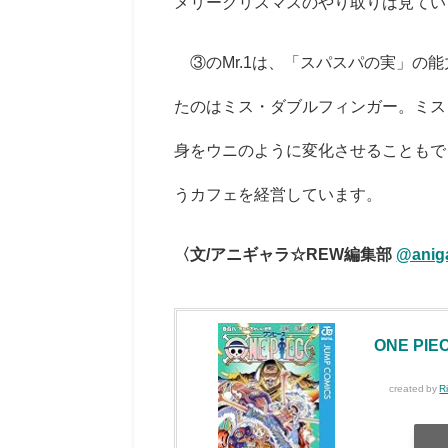
メリークリスマスのやり取りは見てい
③の
Mr.1
は、「スパスパの実」の能
たのはミス・ダブルフィンガー。ミス
身をウニのように変化させることもで
うカフェを経営しています。
〈文/アニギャラ☆REW編集部
@anig
ONE PI
created by
R