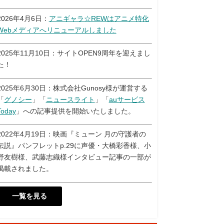
2026年4月6日：
アニギャラ☆REWはアニメ特化
Webメディアへリニューアルしました
2025年11月10日：サイトOPEN9周年を迎えまし
た！
2025年6月30日：株式会社Gunosy様が運営する
「
グノシー
」「
ニュースライト
」「
auサービス
Today
」への記事提供を開始いたしました。
2022年4月19日：映画『ミューン 月の守護者の
伝説』パンフレットp.29に声優・大橋彩香様、小
野友樹様、武藤志織様インタビュー記事の一部が
掲載されました。
一覧を見る