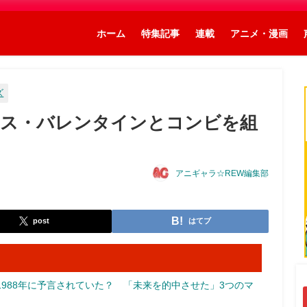
ホーム
特集記事
連載
アニメ・漫画
ズ
ミス・バレンタインとコンビを組
アニギャラ☆REW編集部
post
はてブ
988年に予言されていた？ 「未来を的中させた」3つのマ