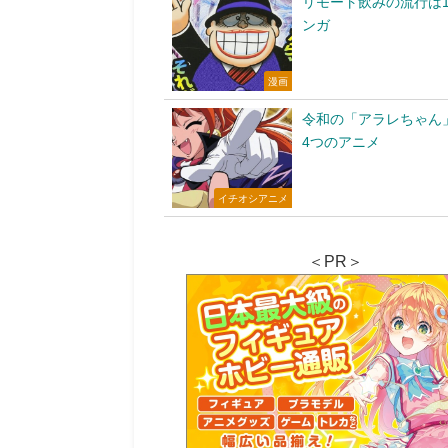
リモート飲みの流行は1
ンガ
漫画
令和の「アラレちゃん
4つのアニメ
イチオシアニメ
＜PR＞