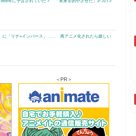
988年に予言されていた？ 「未来を的中させた」3つのマ
」に「リナ=インバース」…… 再アニメ化されたら嬉しい
＜PR＞