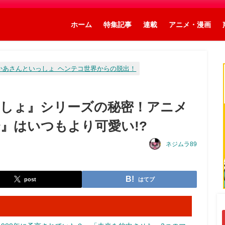
ホーム
特集記事
連載
アニメ・漫画
かあさんといっしょ ヘンテコ世界からの脱出！
しょ』シリーズの秘密！アニメ
〜』はいつもより可愛い!?
ネジムラ89
post
はてブ