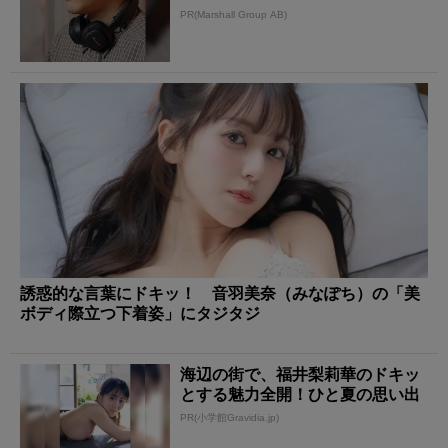
PR(Marshall Group AB)
誘惑的な言葉にドキッ！ 音羽美奈（みなぽち）の「美
ボディ際立つ下着姿」にタジタジ
海辺の街で、福井梨莉華のドキッ
とする魅力全開！ひと夏の思い出
PR(小学館Gravidia.jp)