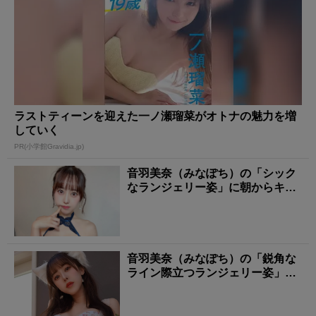
ラストティーンを迎えた一ノ瀬瑠菜がオトナの魅力を増
していく
PR(小学館Gravidia.jp)
音羽美奈（みなぽち）の「シック
なランジェリー姿」に朝からキュ
ンとする！
音羽美奈（みなぽち）の「鋭角な
ライン際立つランジェリー姿」に
タジタジ！