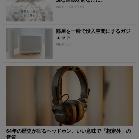
PR(アイリスプラザ)
部屋を一瞬で没入空間にするガジ
ェット
PR(デノン)
64年の歴史が宿るヘッドホン、いい意味で「想定外」の
音質