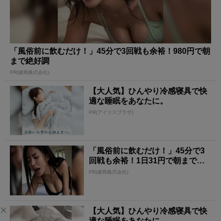
「風俗前に飲むだけ！」45分で3回戦も余裕！980円で朝
まで絶好調
PR(健商株式会社)
【大人気】ひんやり冷感寝具で快
適な睡眠をあなたに。
PR(アイリスプラザ)
「風俗前に飲むだけ！」45分で3
回戦も余裕！1日31円で朝まで絶
好調
PR(健商株式会社)
【大人気】ひんやり冷感寝具で快
適な睡眠をあなたに。