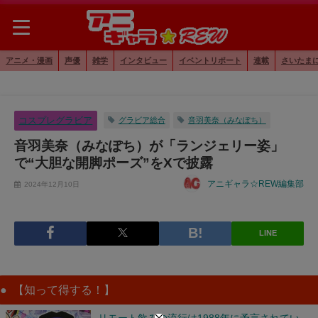
アニメ・漫画
声優
雑学
インタビュー
イベントリポート
連載
さいたま
コスプレグラビア
グラビア総合
音羽美奈（みなぽち）
音羽美奈（みなぽち）が「ランジェリー姿」
で“大胆な開脚ポーズ”をXで披露
アニギャラ☆REW編集部
2024年12月10日
LINE
【知って得する！】
リモート飲みの流行は1988年に予言されてい