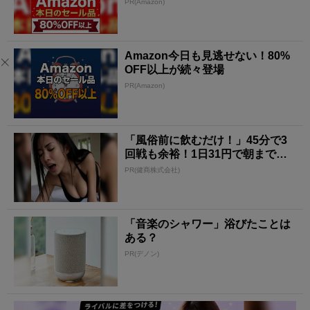
PR(Amazon)
Amazon今日も見逃せない！80%
OFF以上が続々登場
PR(Amazon)
「風俗前に飲むだけ！」45分で3
回戦も余裕！1日31円で朝まで絶
好調
PR(健商株式会社)
「音楽のシャワー」浴びたことは
ある？
PR(デノン)