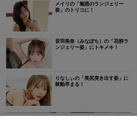
メイリの「魅惑のランジェリー
姿」のトリコに！
音羽美奈（みなぽち）の「花柄ラ
ンジェリー姿」にトキメキ！
りなしぃの「美尻突き出す姿」に
鼓動早まる！