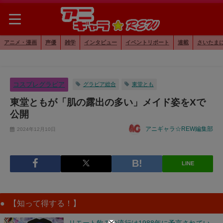
アニメ・漫画
声優
雑学
インタビュー
イベントリポート
連載
さいたま
コスプレグラビア
グラビア総合
東堂とも
東堂ともが「肌の露出の多い」メイド姿をXで
公開
アニギャラ☆REW編集部
2024年12月10日
LINE
【知って得する！】
リモート飲みの流行は1988年に予言されてい