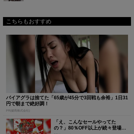
こちらもおすすめ
バイアグラは捨てた「65歳が45分で3回戦も余裕」1日31
円で朝まで絶好調！
PR(健商株式会社)
「え、こんなセールやってた
の？」80％OFF以上が続々登場！
Amazonの本気が...