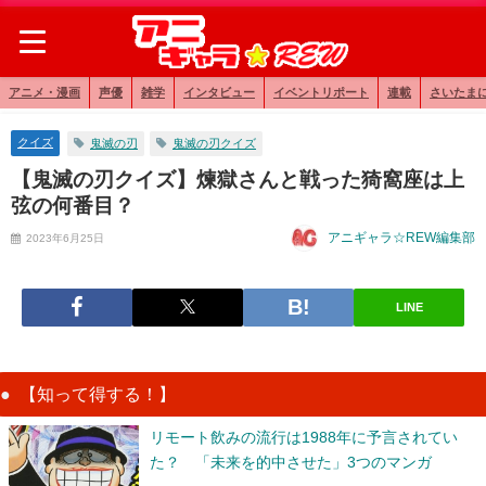
アニメ・漫画
声優
雑学
インタビュー
イベントリポート
連載
さいたま
クイズ
鬼滅の刃
鬼滅の刃クイズ
【鬼滅の刃クイズ】煉獄さんと戦った猗窩座は上
弦の何番目？
アニギャラ☆REW編集部
2023年6月25日
LINE
【知って得する！】
リモート飲みの流行は1988年に予言されてい
た？ 「未来を的中させた」3つのマンガ