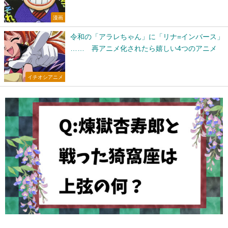
漫画
令和の「アラレちゃん」に「リナ=インバース」
…… 再アニメ化されたら嬉しい4つのアニメ
イチオシアニメ