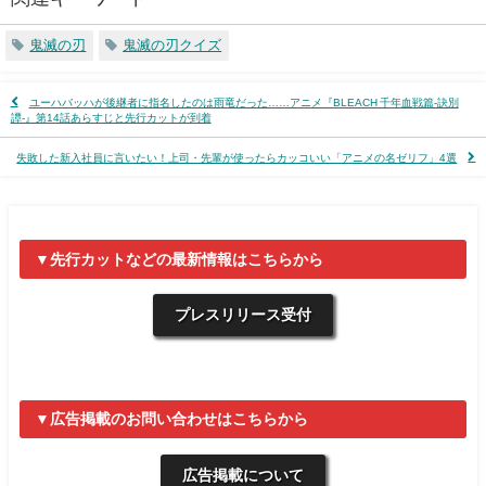
鬼滅の刃
鬼滅の刃クイズ
ユーハバッハが後継者に指名したのは雨竜だった……アニメ『BLEACH 千年血戦篇-訣別
譚-』第14話あらすじと先行カットが到着
失敗した新入社員に言いたい！上司・先輩が使ったらカッコいい「アニメの名ゼリフ」4選
▼先行カットなどの最新情報はこちらから
プレスリリース受付
▼広告掲載のお問い合わせはこちらから
広告掲載について