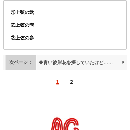
①上弦の弐
②上弦の壱
③上弦の参
次ページ：
◆青い彼岸花を探していたけど……
1
2