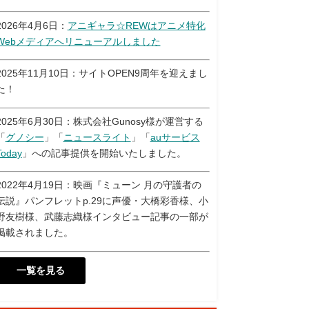
2026年4月6日：
アニギャラ☆REWはアニメ特化
Webメディアへリニューアルしました
2025年11月10日：サイトOPEN9周年を迎えまし
た！
2025年6月30日：株式会社Gunosy様が運営する
「
グノシー
」「
ニュースライト
」「
auサービス
Today
」への記事提供を開始いたしました。
2022年4月19日：映画『ミューン 月の守護者の
伝説』パンフレットp.29に声優・大橋彩香様、小
野友樹様、武藤志織様インタビュー記事の一部が
掲載されました。
一覧を見る