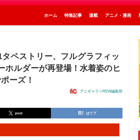
ホーム
特集記事
連載
アニメ・漫画
1タペストリー、フルグラフィッ
ーホルダーが再登場！水着姿のヒ
でポーズ！
アニギャラ☆REW編集部
post
はてブ