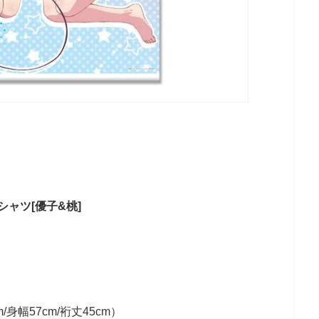
ャツ[優子&桃]
身幅57cm/裄丈45cm）