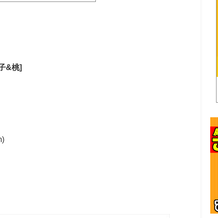
子&桃]
)