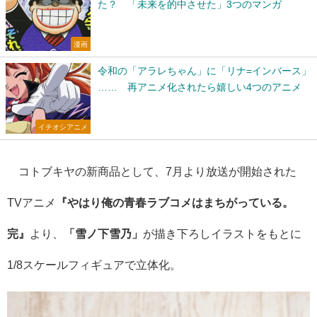
た？ 「未来を的中させた」3つのマンガ
漫画
令和の「アラレちゃん」に「リナ=インバース」
…… 再アニメ化されたら嬉しい4つのアニメ
イチオシアニメ
コトブキヤの新商品として、7月より放送が開始された
TVアニメ
『やはり俺の青春ラブコメはまちがっている。
完』
より、
「雪ノ下雪乃」
が描き下ろしイラストをもとに
1/8スケールフィギュアで立体化。