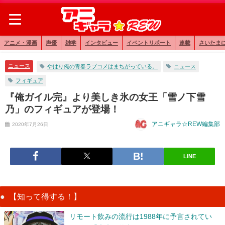
アニメ・漫画
声優
雑学
インタビュー
イベントリポート
連載
さいたま
ニュース
やはり俺の青春ラブコメはまちがっている。
ニュース
フィギュア
『俺ガイル完』より美しき氷の女王「雪ノ下雪
乃」のフィギュアが登場！
アニギャラ☆REW編集部
2020年7月26日
LINE
【知って得する！】
リモート飲みの流行は1988年に予言されてい