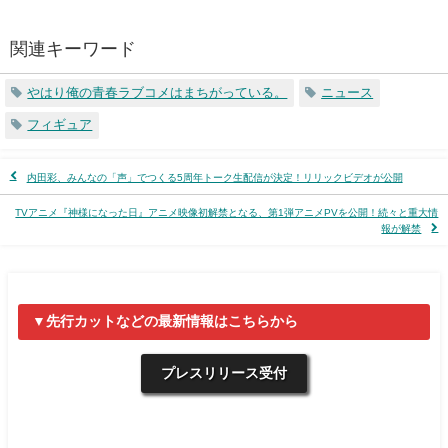
関連キーワード
やはり俺の青春ラブコメはまちがっている。
ニュース
フィギュア
内田彩、みんなの「声」でつくる5周年トーク生配信が決定！リリックビデオが公開
TVアニメ『神様になった日』アニメ映像初解禁となる、第1弾アニメPVを公開！続々と重大情
報が解禁
▼先行カットなどの最新情報はこちらから
プレスリリース受付