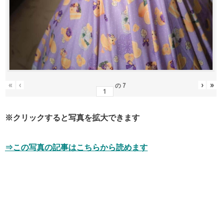
«
‹
›
»
の
7
※クリックすると写真を拡大できます
⇒この写真の記事はこちらから読めます