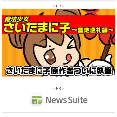
＜PR＞
＜PR＞