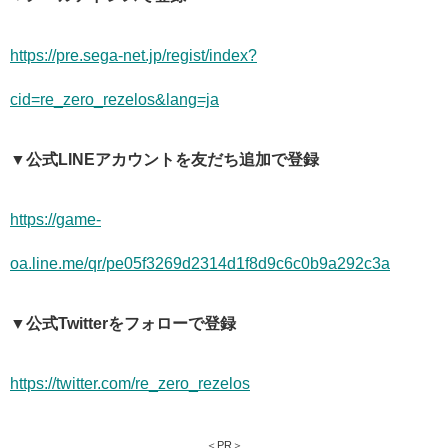
https://pre.sega-net.jp/regist/index?
cid=re_zero_rezelos&lang=ja
▼公式LINEアカウントを友だち追加で登録
https://game-
oa.line.me/qr/pe05f3269d2314d1f8d9c6c0b9a292c3a
▼公式Twitterをフォローで登録
https://twitter.com/re_zero_rezelos
＜PR＞