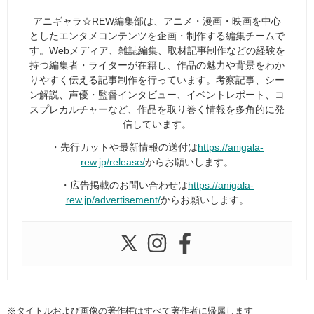
アニギャラ☆REW編集部は、アニメ・漫画・映画を中心
としたエンタメコンテンツを企画・制作する編集チームで
す。Webメディア、雑誌編集、取材記事制作などの経験を
持つ編集者・ライターが在籍し、作品の魅力や背景をわか
りやすく伝える記事制作を行っています。考察記事、シー
ン解説、声優・監督インタビュー、イベントレポート、コ
スプレカルチャーなど、作品を取り巻く情報を多角的に発
信しています。
・先行カットや最新情報の送付は
https://anigala-
rew.jp/release/
からお願いします。
・広告掲載のお問い合わせは
https://anigala-
rew.jp/advertisement/
からお願いします。
※タイトルおよび画像の著作権はすべて著作者に帰属します