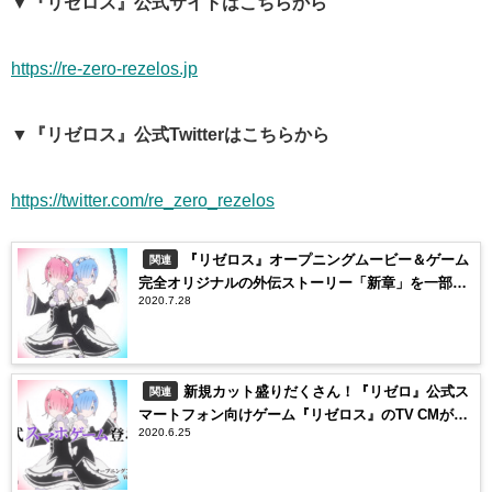
▼『リゼロス』公式サイトはこちらから
https://re-zero-rezelos.jp
▼『リゼロス』公式Twitterはこちらから
https://twitter.com/re_zero_rezelos
『リゼロス』オープニングムービー＆ゲーム
関連
完全オリジナルの外伝ストーリー「新章」を一部公
2020.7.28
開！
新規カット盛りだくさん！『リゼロ』公式ス
関連
マートフォン向けゲーム『リゼロス』のTV CMが放
2020.6.25
映開始！