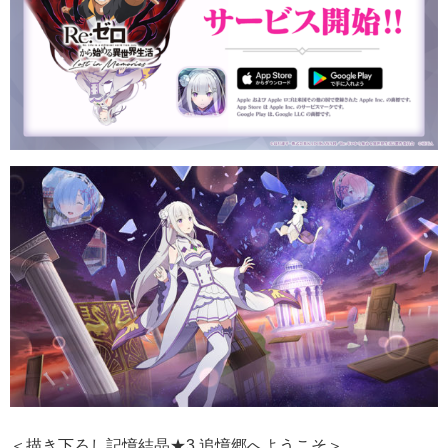
＜描き下ろし記憶結晶★3 追憶郷へようこそ＞