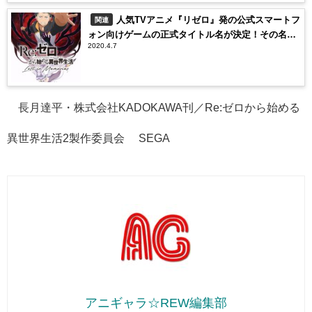
人気TVアニメ『リゼロ』発の公式スマートフ
関連
ォン向けゲームの正式タイトル名が決定！その名
2020.4.7
は…
©︎長月達平・株式会社KADOKAWA刊／Re:ゼロから始める
異世界生活2製作委員会 ©︎SEGA
アニギャラ☆REW編集部