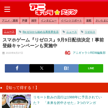
アニメ・漫画
声優
雑学
インタビュー
イベントリポート
連載
さいたま
ニュース
Re:ゼロから始める異世界生活
ニュース
リゼロス
スマホゲーム『リゼロス』9月9日配信決定！事前
登録キャンペーンも実施中
アニギャラ☆REW編集部
2020年8月27日
LINE
【知って得する！】
リモート飲みの流行は1988年に予言されてい
た？ 「未来を的中させた」3つのマンガ