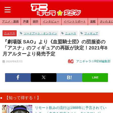
アニメ・漫画
声優
雑学
インタビュー
イベントリポート
連載
さいたま
ニュース
ソードアート・オンライン
ニュース
フィギュア
『劇場版 SAO』より《血盟騎士団》の団服姿の
「アスナ」のフィギュアの再販が決定！2021年8
月アルターより発売予定
アニギャラ☆REW編集部
2020年8月7日
LINE
【知って得する！】
リモート飲みの流行は1988年に予言されてい