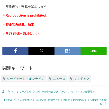
※無断複写・転載を禁止します
※Reproduction is prohibited.
※禁止私自轉載、加工
※무단 전재는 금지입니다.
LINE
関連キーワード
ソードアート・オンライン
ニュース
フィギュア
『SAO』シリーズより《ALO》で出会った少女「ユウキ」のフィギュアが登場！
【かのかり】こんなの借りるしかない!! 世の男たちを虜にする魅力的なレンタル彼女たちを紹
介