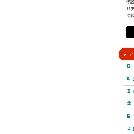
伝説
野
掲
ア