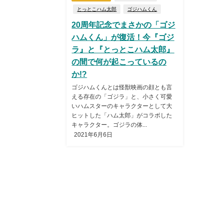
とっとこハム太郎
ゴジハムくん
20周年記念でまさかの「ゴジ
ハムくん」が復活！今『ゴジ
ラ』と『とっとこハム太郎』
の間で何が起こっているの
か!?
ゴジハムくんとは怪獣映画の顔とも言
える存在の「ゴジラ」と、小さく可愛
いハムスターのキャラクターとして大
ヒットした「ハム太郎」がコラボした
キャラクター。ゴジラの体...
2021年6月6日