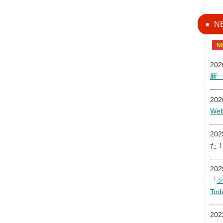
N
N
20
新
20
W
20
た
20
「
Tod
20