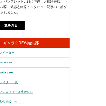
』パンフレットp.29に声優・大橋彩香様、小
友樹様、武藤志織様インタビュー記事の一部が
載されました。
一覧を見る
ニギャラ☆REW編集部
ツイッター
Facebook
Instagram
ライター一覧
プレスリリース受付窓口
広告掲載について