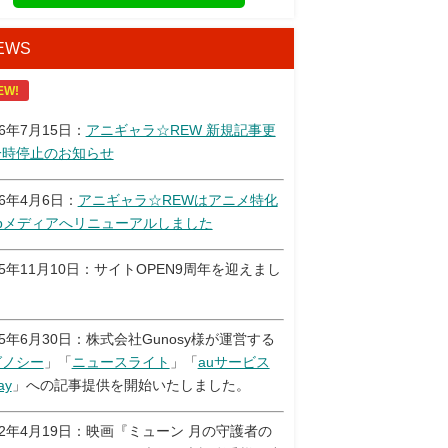
EWS
EW!
26年7月15日：
アニギャラ☆REW 新規記事更
一時停止のお知らせ
26年4月6日：
アニギャラ☆REWはアニメ特化
ebメディアへリニューアルしました
25年11月10日：サイトOPEN9周年を迎えまし
！
25年6月30日：株式会社Gunosy様が運営する
グノシー
」「
ニュースライト
」「
auサービス
ay
」への記事提供を開始いたしました。
22年4月19日：映画『ミューン 月の守護者の